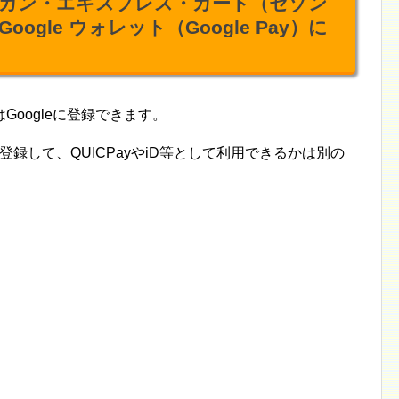
カン・エキスプレス・カード（セゾン
gle ウォレット（Google Pay）に
oogleに登録できます。
 Pay）に登録して、QUICPayやiD等として利用できるかは別の