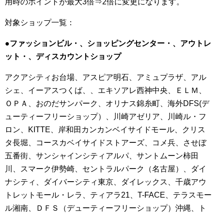
用時のポイントが最大3倍⇒2倍に変更になります。
対象ショップ一覧：
●ファッションビル・、ショッピングセンター・、アウトレ
ット・、ディスカウントショップ
アクアシティお台場、アスピア明石、アミュプラザ、アル
シェ、イーアスつくば、、エキソアレ西神中央、ＥＬＭ、
ＯＰＡ、おのだサンパーク、オリナス錦糸町、海外DFS(デ
ューティーフリーショップ）、川崎アゼリア、川崎ル・フ
ロン、KITTE、岸和田カンカンベイサイドモール、クリス
タ長堀、コースカベイサイドストアーズ、コメ兵、させぼ
五番街、サンシャインシティアルパ、サントムーン柿田
川、スマーク伊勢崎、セントラルパーク（名古屋）、ダイ
ナシティ、ダイバーシティ東京、ダイレックス、千歳アウ
トレットモール・レラ、ティアラ21、T-FACE、テラスモー
ル湘南、ＤＦＳ（デューティーフリーショップ）沖縄、ト