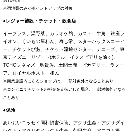
名鉄観光
※宿泊費のみがポイントアップの対象
●レジャー施設・チケット・飲食店
イープラス、温野菜、カラオケ館、ガスト、牛角、銀座ラ
イオン、くいもの屋わん、寿し常、スターバックスコーヒ
ー、チケットぴあ、チケット流通センター、デニーズ、東
京ディズニーリゾート(ホテル、イクスピアリを除く)、
TOHOシネマズ、鳥貴族、土間土間、ピカデリー、ラクー
ア、ロイヤルホスト、和民
※商業施設内にあるショップは、一部対象外となることあり
※コンビニでチケットの料金を支払いした場合、一部対象外となる
ことあり
●保険
あいおいニッセイ同和損害保険、アクサ生命・アクサダイ
レクト・アクサダイレクト生命、朝日生命、アニコム損