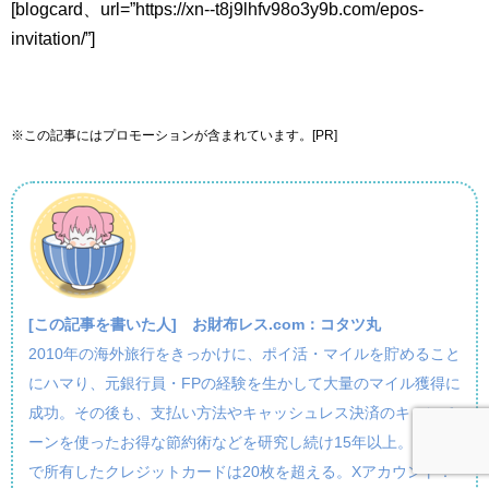
[blogcard、url=”https://xn--t8j9lhfv98o3y9b.com/epos-
invitation/”]
※この記事にはプロモーションが含まれています。[PR]
[この記事を書いた人]
お財布レス.com：コタツ丸
2010年の海外旅行をきっかけに、ポイ活・マイルを貯めること
にハマり、元銀行員・FPの経験を生かして大量のマイル獲得に
成功。その後も、支払い方法やキャッシュレス決済のキャンペ
ーンを使ったお得な節約術などを研究し続け15年以上。現在ま
で所有したクレジットカードは20枚を超える。Xアカウント：