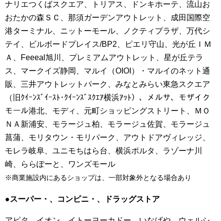
ナリエつくばスクエア、トリアス、ドンキホーテ、流山お
おたかの森ＳＣ、那須ガーデンアウトレット、成田国際空
港ターミナル、ニットーモール、ノクティプラザ、万代シ
テイ、ビルボードプレイス/BP2、ピエリ守山、光が丘ＩＭ
Ａ、Feeeal旭川、プレミアムアウトレット、星が丘テラ
ス、マークイズ静岡、マルイ（OIOI）・マルイのネット通
販、三井アウトレットパーク、みなとみらい東急スクエア
（旧ｸｲｰﾝｽﾞｲｰｽﾄ･ｸｲｰﾝｽﾞｽｸｴｱ横浜ｱｯﾄ）、メルサ、モザイク
モール港北、モディ、元町ショッピングストリート、ＭＯ
ＮＡ新浦安、モラージュ柏、モラージュ佐賀、モラージュ
菖蒲、モリタウン・モリパーク、アウトドアヴィレッジ、
モレラ岐阜、ユニモちはら台、横浜ポルタ、ラゾーナ川
崎、ららぽーと、ワンズモール
※商業施設内にあるショップは、一部対象外となる場合あり
●スーパー・、コンビニ・、ドラッグストア
アピタ、イオン、イトーヨーカドー、いなげや、ウェルシ