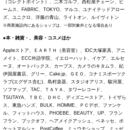
（コレクトポイント）、二木ゴルフ、西松屋チェーン、ビ
ームス、FABRIC、TOKYO、マルコ、ユナイテッドアロー
ズ、ユニクロ、洋服の青山、ライトオン、ルイヴィトン
※商業施設内にあるショップは、一部対象外となる場合あり
●本・雑貨・、美容・コスメほか
Appleストア、ＥＡＲＴＨ（美容室）、IDC大塚家具、アニ
メイト、ECC外語学院、イエローハット、イケア、エルセ
ーヌ、オートバックス、カーブス、カメラのキタムラ、紀
伊国屋書店、グリー、Cake.jp、ＧＥＯ、コナミスポーツク
ラブ(エグザス含む)、島村楽器、スタジオアリス、駿河屋、
ソフマップ、TAC、ＴＡＹＡ、タワーレコード、
TSUTAYA、ＴＢＣ、ＤＨＣ、ディズニーストア、トイザら
ス、東急ハンズ、BULK、HOMME、ＰＣデポ、ファンケ
ル、フィットハウス、PHOEBE、BEAUTY、UP、フラン
フラン、ブックオフ、ヘアメイクアッシュ、ベネッセ、ポ
ケットマルシェ、PostCoffee、ミュウモショップ、ミュゼ