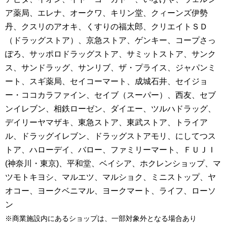
ア薬局、エレナ、オークワ、キリン堂、クィーンズ伊勢
丹、クスリのアオキ、くすりの福太郎、クリエイトＳＤ
（ドラッグストア）、京急ストア、ゲンキー、コープさっ
ぽろ、サッポロドラッグストア、サミットストア、サンク
ス、サンドラッグ、サンリブ、ザ・プライス、ジャパンミ
ート、スギ薬局、セイコーマート、成城石井、セイジョ
ー・ココカラファイン、セイブ（スーパー）、西友、セブ
ンイレブン、相鉄ローゼン、ダイエー、ツルハドラッグ、
デイリーヤマザキ、東急ストア、東武ストア、トライア
ル、ドラッグイレブン、ドラッグストアモリ、にしてつス
トア、ハローデイ、バロー、ファミリーマート、ＦＵＪＩ
(神奈川・東京)、平和堂、ベイシア、ホクレンショップ、マ
ツモトキヨシ、マルエツ、マルショク、ミニストップ、ヤ
オコー、ヨークベニマル、ヨークマート、ライフ、ローソ
ン
※商業施設内にあるショップは、一部対象外となる場合あり