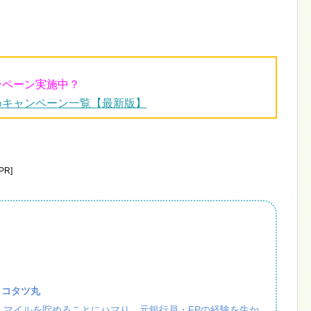
ンペーン実施中？
めキャンペーン一覧【最新版】
R]
：コタツ丸
活・マイルを貯めることにハマり、元銀行員・FPの経験を生か