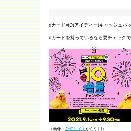
dカード×iD(アイディー)キャッシュ
dカードを持っているなら要チェック
（画像：
公式サイト
から引用）