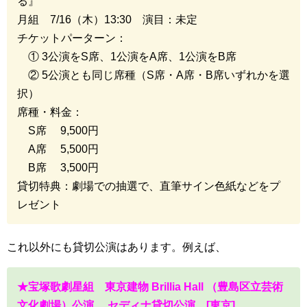
る』
月組 7/16（木）13:30 演目：未定
チケットパーターン：
① 3公演をS席、1公演をA席、1公演をB席
② 5公演とも同じ席種（S席・A席・B席いずれかを選
択）
席種・料金：
S席 9,500円
A席 5,500円
B席 3,500円
貸切特典：劇場での抽選で、直筆サイン色紙などをプ
レゼント
これ以外にも貸切公演はあります。例えば、
★宝塚歌劇星組 東京建物 Brillia Hall （豊島区立芸術
文化劇場）公演 セディナ貸切公演 [東京]