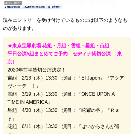
現在エントリーを受け付けているものには以下のようなも
のがあります。
★東京宝塚劇場 花組・月組・雪組・星組・宙組
平日公演5組まとめてご予約 セディナ貸切公演 [東
京]
2020年前半貸切公演決定！
宙組 2/13（木）13:30 演目：『El Japón』『アクア
ヴィーテ！！』
雪組 3/19（木）13:30 演目：『ONCE UPON A
TIME IN AMERICA』
星組 4/30（木）13:30 演目：『眩耀の谷』『Ｒａ
ｙ』
花組 6/11（木）13:30 演目：『はいからさんが通