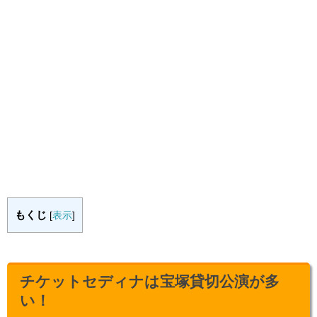
もくじ
[
表示
]
チケットセディナは宝塚貸切公演が多
い！