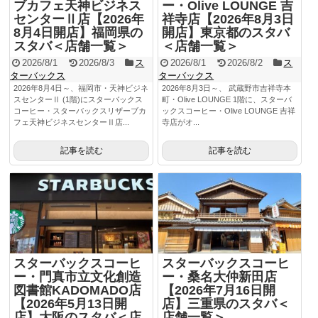
ブカフェ天神ビジネス
ー・Olive LOUNGE 吉
センターⅡ店【2026年
祥寺店【2026年8月3日
8月4日開店】福岡県の
開店】東京都のスタバ
スタバ＜店舗一覧＞
＜店舗一覧＞
2026/8/1
2026/8/3
ス
2026/8/1
2026/8/2
ス
ターバックス
ターバックス
2026年8月4日～、福岡市・天神ビジネ
2026年8月3日～、 武蔵野市吉祥寺本
スセンターⅡ (1階)にスターバックス
町・Olive LOUNGE 1階に、スターバ
コーヒー・スターバックスリザーブカ
ックスコーヒー・Olive LOUNGE 吉祥
フェ天神ビジネスセンターⅡ店...
寺店がオ...
記事を読む
記事を読む
スターバックスコーヒ
スターバックスコーヒ
ー・門真市立文化創造
ー・桑名大仲新田店
図書館KADOMADO店
【2026年7月16日開
【2026年5月13日開
店】三重県のスタバ＜
店】大阪のスタバ＜店
店舗一覧＞