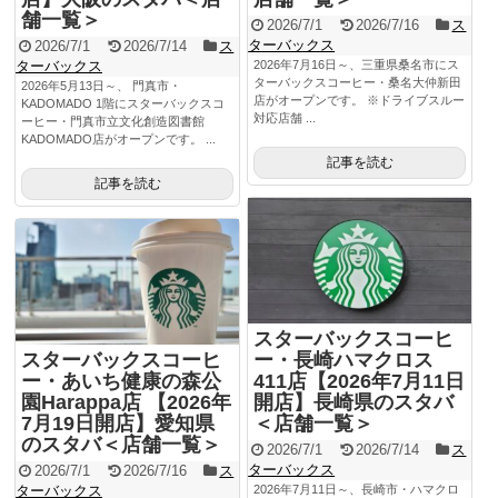
舗一覧＞
2026/7/1
2026/7/16
ス
ターバックス
2026/7/1
2026/7/14
ス
ターバックス
2026年7月16日～、三重県桑名市にス
ターバックスコーヒー・桑名大仲新田
2026年5月13日～、 門真市・
店がオープンです。 ※ドライブスルー
KADOMADO 1階にスターバックスコ
対応店舗 ...
ーヒー・門真市立文化創造図書館
KADOMADO店がオープンです。 ...
記事を読む
記事を読む
スターバックスコーヒ
スターバックスコーヒ
ー・長崎ハマクロス
ー・あいち健康の森公
411店【2026年7月11日
園Harappa店 【2026年
開店】長崎県のスタバ
7月19日開店】愛知県
＜店舗一覧＞
のスタバ＜店舗一覧＞
2026/7/1
2026/7/14
ス
ターバックス
2026/7/1
2026/7/16
ス
ターバックス
2026年7月11日～、長崎市・ハマクロ