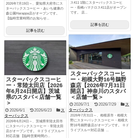
ス411 1階にスターバックスコーヒ
2026年7月19日～、愛知県大府市にス
ー・長崎ハマクロス411店がオープン
ターバックスコーヒー・あいち健康の
です。 店...
森公園Harappa店がオープンです。
【臨時営業時間のお知らせ...
記事を読む
記事を読む
スターバックスコーヒ
スターバックスコーヒ
ー・相模大野16号鵜野
ー・常陸太田店【2026
森店【2026年7月31日
年6月24日開店】茨城
開店】神奈川のスタバ
県のスタバ＜店舗一覧
＜店舗一覧＞
＞
2026/7/1
2026/7/29
ス
ターバックス
2026/6/1
2026/6/23
ス
ターバックス
2026年7月31日～、相模原市・相模大
野にスターバックスコーヒー・相模大
2026年6月24日～、茨城県常陸太田市
野16号鵜野森店がオープンです。 ※ド
にスターバックスコーヒー・常陸太田
ライブスルー対応店舗 ...
店がオープンです。 ※ドライブスルー
対応店舗 【臨時営業時間の...