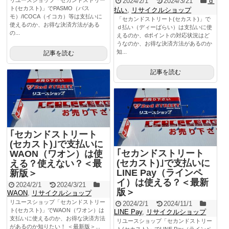
2024/2/1
2024/3/21
ｄ
ト(セカスト)」でPASMO（パス
払い
,
リサイクルショップ
モ）/ICOCA（イコカ）等は支払いに
「セカンドストリート(セカスト)」で
使えるのか、お得な決済方法がある
ｄ払い（ディーばらい）は支払いに使
の...
えるのか、dポイントの対応状況はど
うなのか、お得な決済方法があるのか
知...
記事を読む
記事を読む
｢セカンドストリート
(セカスト)｣で支払いに
｢セカンドストリート
WAON（ワオン）は使
(セカスト)｣で支払いに
える？使えない？＜最
LINE Pay（ラインペ
新版＞
イ）は使える？＜最新
2024/2/1
2024/3/21
版＞
WAON
,
リサイクルショップ
リユースショップ「セカンドストリー
2024/2/1
2024/11/1
ト(セカスト)」でWAON（ワオン）は
LINE Pay
,
リサイクルショップ
支払いに使えるのか、お得な決済方法
リユースショップ「セカンドストリー
があるのか知りたい！ ＜最新版＞...