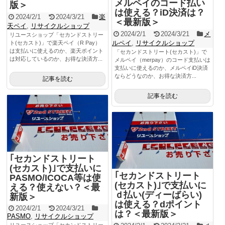
メルペイのコード払い
版＞
は使える？iD決済は？
2024/2/1
2024/3/21
楽
＜最新版＞
天ペイ
,
リサイクルショップ
2024/2/1
2024/3/21
メ
リユースショップ「セカンドストリー
ルペイ
,
リサイクルショップ
ト(セカスト)」で楽天ペイ（R Pay）
は支払いに使えるのか、楽天ポイント
「セカンドストリート(セカスト)」で
は対応しているのか、お得な決済方...
メルペイ（merpay）のコード支払いは
支払いに使えるのか、メルペイiD決済
ならどうなのか、お得な決済方...
記事を読む
記事を読む
｢セカンドストリート
(セカスト)｣で支払いに
｢セカンドストリート
PASMO/ICOCA等は使
(セカスト)｣で支払いに
える？使えない？＜最
ｄ払い(ディーばらい)
新版＞
は使える？dポイント
2024/2/1
2024/3/21
は？＜最新版＞
PASMO
,
リサイクルショップ
リユースショップ「セカンドストリー