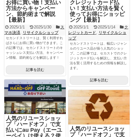
お得に買い物！支払い
クレジットカード払
方法からキャンペー
い！支払い方法を賢く
ン、節約術まで解説
使ってお得にショッピ
【最新】
ング【最新】
2025/1/1
2025/1/30
ス
2025/1/1
2025/1/14
ク
マホ決済
,
リサイクルショップ
レジットカード
,
リサイクルショ
ップ
セカンドストリートは、賢く利用すれ
ばさらにお得に買い物ができます。こ
セカンドストリートは、幅広いジャン
の記事では、セカンドストリートのキ
ルのリユース品が揃う人気のショッ
ャッシュレス支払い方法、キャンペー
プ。この記事では、セカストでのクレ
ン情報、節約術などを解説します！
ジットカード払いを解説し、支払い方
法を賢く活用するための情報を解説し
ます。
記事を読む
記事を読む
人気のリユースショッ
プ「ハードオフ」で支
人気のリユースショッ
払いにau Pay（エーユ
プ「ハードオフ」で支
ーペイ）は使える？使