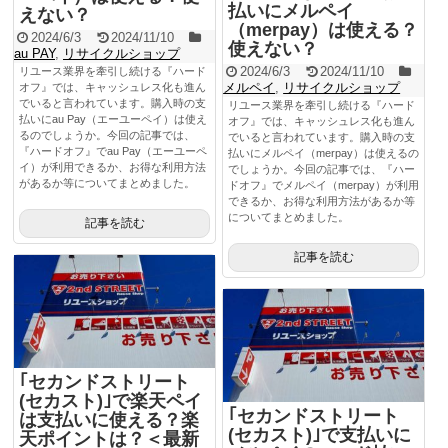
払いにメルペイ
えない？
（merpay）は使える？
2024/6/3
2024/11/10
使えない？
au PAY
,
リサイクルショップ
2024/6/3
2024/11/10
リユース業界を牽引し続ける『ハード
メルペイ
,
リサイクルショップ
オフ』では、キャッシュレス化も進ん
でいると言われています。購入時の支
リユース業界を牽引し続ける『ハード
払いにau Pay（エーユーペイ）は使え
オフ』では、キャッシュレス化も進ん
るのでしょうか。今回の記事では、
でいると言われています。購入時の支
『ハードオフ』でau Pay（エーユーペ
払いにメルペイ（merpay）は使えるの
イ）が利用できるか、お得な利用方法
でしょうか。今回の記事では、『ハー
があるか等についてまとめました。
ドオフ』でメルペイ（merpay）が利用
できるか、お得な利用方法があるか等
についてまとめました。
記事を読む
記事を読む
｢セカンドストリート
(セカスト)｣で楽天ペイ
｢セカンドストリート
は支払いに使える？楽
(セカスト)｣で支払いに
天ポイントは？＜最新