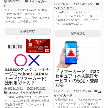
2024/2/10
ペイペイカー
2024/7/1
2024/10/22
ド
ペイペイカード
ペイペイとの相性は抜群といわれる
「PayPayカード（ペイペイカー
「PayPayカードゴールド」と
ド）」ってどんなクレジットカード？
「PayPayカード」。 「PayPayカード
「Yahoo! JAPANカード（ヤフーカー
ゴールド」の年会費は1100...
ド）」は2021年11月...
記事を読む
記事を読む
nanacoクレジットチャ
「ヤフーカード」の3D
ージにYahoo! JAPAN
セキュア（本人認証サ
カード(ヤフーカード)
ービス）の設定・登録
は利用できる？
方法
2021/10/21
2024/10/22
2021/8/1
2022/3/14
ペ
nanaco
,
ペイペイカード
イペイカード
「Yahoo! JAPANカード（ヤフーカー
今回の記事では、「Yahoo! JAPANカー
ド）」は2021年11月30日19:00で新規
ド（ヤフーカード）」の3Dセキュア
申込受付を終了（ヤフーカードは、
（本人認証サービス）の設定・登録方