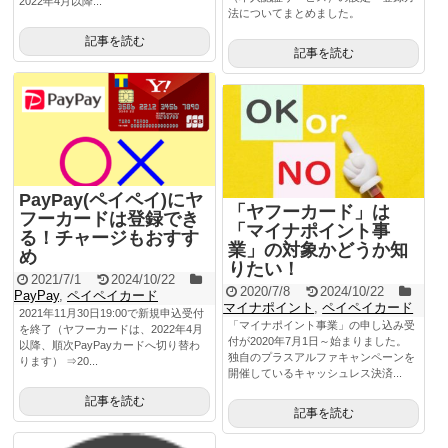
2022年4月以降...
法についてまとめました。
記事を読む
記事を読む
PayPay(ペイペイ)にヤ
「ヤフーカード」は
フーカードは登録でき
「マイナポイント事
る！チャージもおすす
業」の対象かどうか知
め
りたい！
2021/7/1
2024/10/22
2020/7/8
2024/10/22
PayPay
,
ペイペイカード
マイナポイント
,
ペイペイカード
2021年11月30日19:00で新規申込受付
「マイナポイント事業」の申し込み受
を終了（ヤフーカードは、2022年4月
付が2020年7月1日～始まりました。
以降、順次PayPayカードへ切り替わ
独自のプラスアルファキャンペーンを
ります） ⇒20...
開催しているキャッシュレス決済...
記事を読む
記事を読む