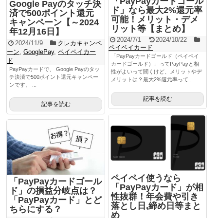
「PayPayカードゴール
Google Payのタッチ決
ド」なら最大2%還元率
済で500ポイント還元
可能！メリット・デメ
キャンペーン【～2024
リット等【まとめ】
年12月16日】
2024/7/1
2024/10/22
2024/11/9
クレカキャンペ
ペイペイカード
ーン
,
GooglePay
,
ペイペイカー
「PayPayカードゴールド（ペイペイ
ド
カードゴールド）」ってPayPayと相
PayPayカードで、 Google Payのタッ
性がよいって聞くけど、メリットやデ
チ決済で500ポイント還元キャンペー
メリットは？最大2%還元率って...
ンです。 ...
記事を読む
記事を読む
ペイペイ使うなら
「PayPayカードゴール
「PayPayカード」が相
ド」の損益分岐点は？
性抜群！年会費や引き
「PayPayカード」とど
落とし日,締め日等まと
ちらにする？
め