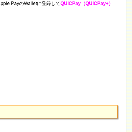
e PayのWalletに登録して
QUICPay（QUICPay+）