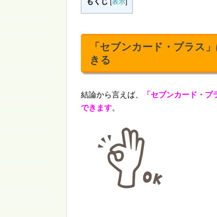
もくじ
[
表示
]
「セブンカード・プラス」は
きる
結論から言えば、
「セブンカード・プラ
できます
。