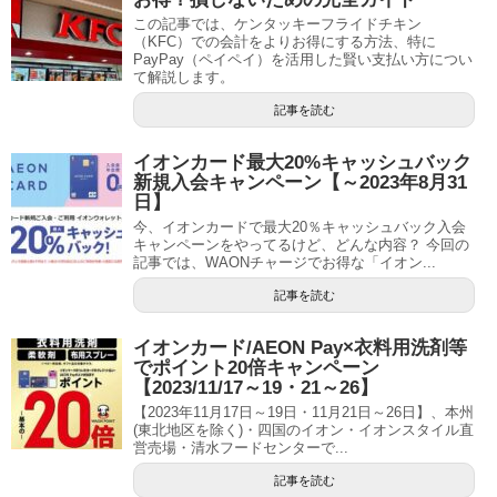
この記事では、ケンタッキーフライドチキン
（KFC）での会計をよりお得にする方法、特に
PayPay（ペイペイ）を活用した賢い支払い方につい
て解説します。
記事を読む
イオンカード最大20%キャッシュバック
新規入会キャンペーン【～2023年8月31
日】
今、イオンカードで最大20％キャッシュバック入会
キャンペーンをやってるけど、どんな内容？ 今回の
記事では、WAONチャージでお得な「イオン...
記事を読む
イオンカード/AEON Pay×衣料用洗剤等
でポイント20倍キャンペーン
【2023/11/17～19・21～26】
【2023年11月17日～19日・11月21日～26日】、本州
(東北地区を除く)・四国のイオン・イオンスタイル直
営売場・清水フードセンターで...
記事を読む