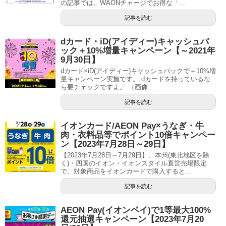
の記事では、WAONチャージでお得な「...
記事を読む
dカード・iD(アイディー)キャッシュバ
ック＋10%増量キャンペーン【～2021年
9月30日】
dカード×iD(アイディー)キャッシュバックで＋10%増
量キャンペーン実施です。 dカードを持っているな
ら要チェックですよ。 （画像...
記事を読む
イオンカード/AEON Pay×うなぎ・牛
肉・衣料品等でポイント10倍キャンペー
ン【2023年7月28日～29日】
【2023年7月28日～7月29日】、本州(東北地区を除
く)・四国のイオン・イオンスタイル直営売場限定
で、対象商品をイオンカードで購入すると...
記事を読む
AEON Pay(イオンペイ)で1等最大100%
還元抽選キャンペーン【2023年7月20