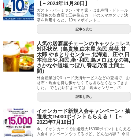
【～2024年11月30日】
ガスト・バーミヤン・すき家・はま寿司・ドトール
等対象の飲食店で三井住友カードのスマホタッチ決
済を利用すると、10％Ｖポイント...
記事を読む
人気の居酒屋チェーンのキャッシュレス
対応状況（鳥貴族,白木屋,魚民,笑笑,甘
太郎,やきとりセンター,北海道、庄や,日
本海庄や,和民,坐･和民,鳥メロ,はなの舞,
さかなや道場,つぼ八,養老乃瀧,土間土
間）
外食産業はQRコード決済サービスなどの登場で、お
財布・現金を持ち歩かなくても困らなくなってきま
した。 でもお店によっては「現金オンリー」の...
記事を読む
イオンカード新規入会キャンペーン・抽
選最大15000ポイントもらえる！【～
2023年7月10日】
今、イオンカードで抽選最大15000ポイントもらえる
入会キャンペーンやってるけど、どんな内容？ 今回