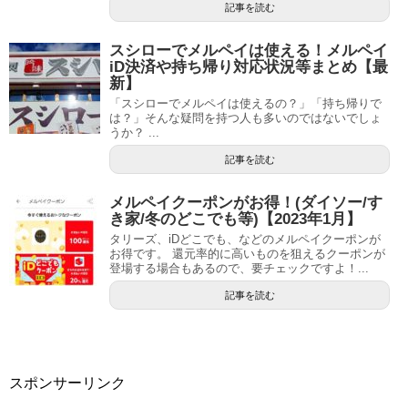
記事を読む
スシローでメルペイは使える！メルペイ
iD決済や持ち帰り対応状況等まとめ【最
新】
「スシローでメルペイは使えるの？」「持ち帰りで
は？」そんな疑問を持つ人も多いのではないでしょ
うか？ ...
記事を読む
メルペイクーポンがお得！(ダイソー/す
き家/冬のどこでも等)【2023年1月】
タリーズ、iDどこでも、などのメルペイクーポンが
お得です。 還元率的に高いものを狙えるクーポンが
登場する場合もあるので、要チェックですよ！...
記事を読む
スポンサーリンク