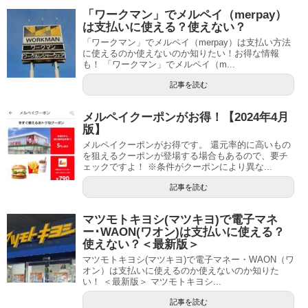
「ワークマン」でメルペイ（merpay）
は支払いに使える？使えない？
「ワークマン」でメルペイ（merpay）は支払い方法
に使えるのか使えないのか知りたい！お得な情報
も！ 「ワークマン」でメルペイ（m...
記事を読む
メルペイクーポンがお得！【2024年4月
版】
メルペイクーポンがお得です。 還元率的に高いもの
を狙えるクーポンが登場する場合もあるので、要チ
ェックですよ！ ※条件がクーポンにより異な...
記事を読む
マツモトキヨシ(マツキヨ)で電子マネ
ー･WAON(ワオン)は支払いに使える？
使えない？＜最新版＞
マツモトキヨシ(マツキヨ)で電子マネー・WAON（ワ
オン）は支払いに使えるのか使えないのか知りた
い！ ＜最新版＞ マツモトキヨシ...
記事を読む