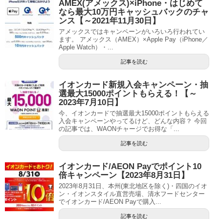
AMEX(アメックス)×iPhone・はじめて
なら最大10万円キャッシュバックのチャ
ンス【～2021年11月30日】
アメックスではキャンペーンがいろいろ行われてい
ます。 アメックス（AMEX）×Apple Pay（iPhone／
Apple Watch）・...
記事を読む
イオンカード新規入会キャンペーン・抽
選最大15000ポイントもらえる！【～
2023年7月10日】
今、イオンカードで抽選最大15000ポイントもらえる
入会キャンペーンやってるけど、どんな内容？ 今回
の記事では、WAONチャージでお得な「...
記事を読む
イオンカード/AEON Payでポイント10
倍キャンペーン【2023年8月31日】
2023年8月31日、本州(東北地区を除く)・四国のイオ
ン・イオンスタイル直営売場、清水フードセンター
でイオンカード/AEON Payで購入...
記事を読む