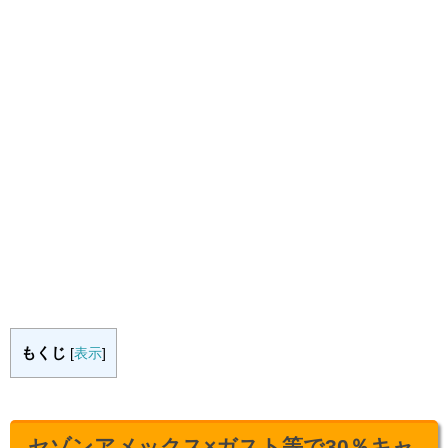
もくじ
[
表示
]
セゾンアメックス×ガスト等で30％キャ