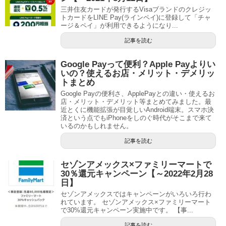
三井住友カードが発行するVisaブランドのクレジッ
トカードをLINE Pay(ラインペイ)に登録して「チャ
ージ＆ペイ」が利用できるようになり...
記事を読む
Google Payって便利？Apple Payよりい
いの？使えるお店・メリット・デメリッ
トまとめ
Google Payの便利さ、ApplePayとの違い・使えるお
店・メリット・デメリット等まとめてみました。最
近とくに機能拡張が目覚しいAndroid端末。スマホ決
済という点でもiPhoneをしのぐ時代がそこまで来て
いるのかもしれません。
記事を読む
セゾンアメックス×ファミリーマートで
30％還元キャンペーン【～2022年2月28
日】
セゾンアメックスではキャンペーンがいろいろ行わ
れています。 セゾンアメックス×ファミリーマート
で30%還元キャンペーン実施中です。 【事...
記事を読む