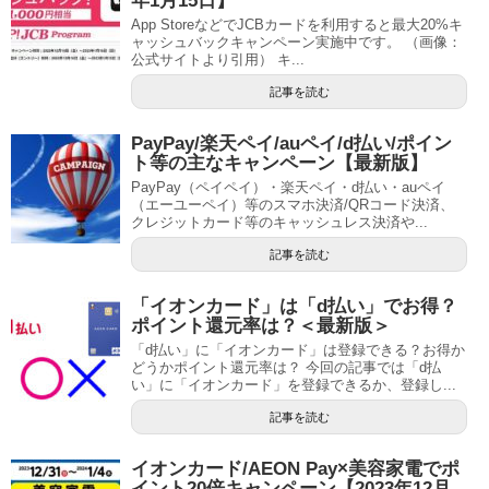
年1月15日】
App StoreなどでJCBカードを利用すると最大20%キ
ャッシュバックキャンペーン実施中です。 （画像：
公式サイトより引用） キ...
記事を読む
PayPay/楽天ペイ/auペイ/d払い/ポイン
ト等の主なキャンペーン【最新版】
PayPay（ペイペイ）・楽天ペイ・d払い・auペイ
（エーユーペイ）等のスマホ決済/QRコード決済、
クレジットカード等のキャッシュレス決済や...
記事を読む
「イオンカード」は「d払い」でお得？
ポイント還元率は？＜最新版＞
「d払い」に「イオンカード」は登録できる？お得か
どうかポイント還元率は？ 今回の記事では「d払
い」に「イオンカード」を登録できるか、登録し...
記事を読む
イオンカード/AEON Pay×美容家電でポ
イント20倍キャンペーン【2023年12月