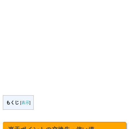
もくじ
[
表示
]