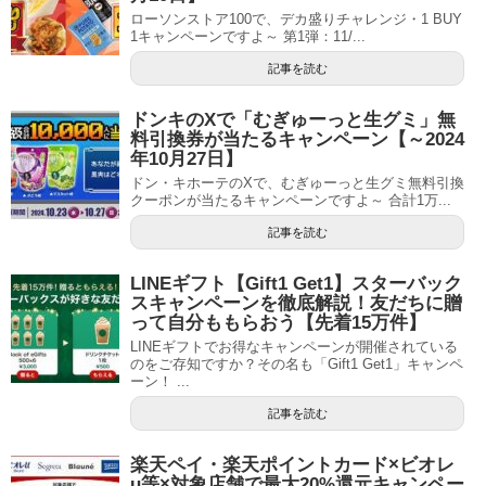
ローソンストア100で、デカ盛りチャレンジ・1 BUY
1キャンペーンですよ～ 第1弾：11/...
記事を読む
ドンキのXで「むぎゅーっと生グミ」無
料引換券が当たるキャンペーン【～2024
年10月27日】
ドン・キホーテのXで、むぎゅーっと生グミ無料引換
クーポンが当たるキャンペーンですよ～ 合計1万...
記事を読む
LINEギフト【Gift1 Get1】スターバック
スキャンペーンを徹底解説！友だちに贈
って自分ももらおう【先着15万件】
LINEギフトでお得なキャンペーンが開催されている
のをご存知ですか？その名も「Gift1 Get1」キャンペ
ーン！ ...
記事を読む
楽天ペイ・楽天ポイントカード×ビオレ
u等×対象店舗で最大20%還元キャンペー