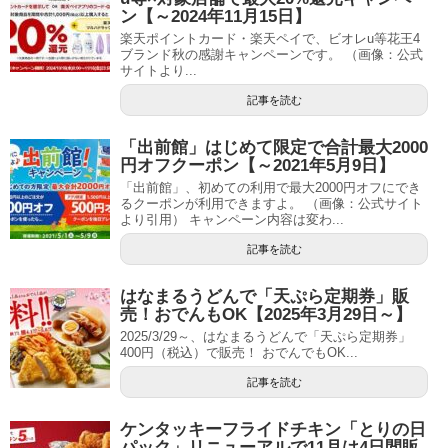
ン【～2024年11月15日】
楽天ポイントカード・楽天ペイで、ビオレu等花王4
ブランド秋の感謝キャンペーンです。 （画像：公式
サイトより...
記事を読む
「出前館」はじめて限定で合計最大2000
円オフクーポン【～2021年5月9日】
「出前館」、初めての利用で最大2000円オフにでき
るクーポンが利用できますよ。 （画像：公式サイト
より引用） キャンペーン内容は変わ...
記事を読む
はなまるうどんで「天ぷら定期券」販
売！おでんもOK【2025年3月29日～】
2025/3/29～、はなまるうどんで「天ぷら定期券」
400円（税込）で販売！ おでんでもOK...
記事を読む
ケンタッキーフライドチキン「とりの日
パック」リニューアルで11月は4日間販