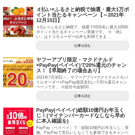
ｄ払い×ふるさと納税で抽選・最大1万ポ
イント当たるキャンペーン【～2021年
12月15日】
ｄ払い×ふるさと納税で、抽選で5555名に最大10000
ポイント当たるキャンペーン実施です。 ※「d払
い」はドコモユーザー以外も利用できま...
記事を読む
ヤフーアプリ限定・マクドナルド
×PayPay(ペイペイ)で20%還元のチャン
ス！【早期終了の場合あり】
2021年7月30日～、ヤフーアプリ×マクドナルドモバ
イルオーダー×PayPay残高支払いで20％還元キャン
ペーンです。 ※総付与金額50...
記事を読む
PayPay(ペイペイ)総額10億円お年玉く
じ！(マイナンバーカードなしなら早め
に本人確認を)
PayPay（ペイペイ）で「総額10億円お年玉くじ」実
施。PayPayで支払いしなくても参加できるキャンペ