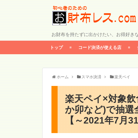
お財布を持たずに出かけたい、お得好き
トップ
コード決済が使える店
ホーム
スマホ決済
楽天ペイ
楽天ペイ×対象飲
か卯など)で抽選
【～2021年7月3