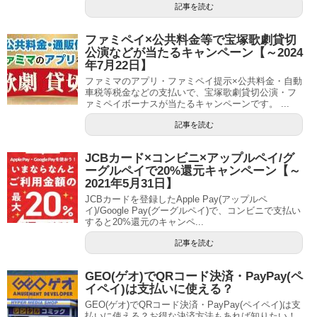
記事を読む
ファミペイ×公共料金等で宝塚歌劇貸切
公演などが当たるキャンペーン【～2024
年7月22日】
ファミマのアプリ・ファミペイ提示×公共料金・自動
車税等税金などの支払いで、宝塚歌劇貸切公演・フ
ァミペイボーナスが当たるキャンペーンです。 ...
記事を読む
JCBカード×コンビニ×アップルペイ/グ
ーグルペイで20%還元キャンペーン【～
2021年5月31日】
JCBカードを登録したApple Pay(アップルペ
イ)/Google Pay(グーグルペイ)で、コンビニで支払い
すると20%還元のキャンペ...
記事を読む
GEO(ゲオ)でQRコード決済・PayPay(ペ
イペイ)は支払いに使える？
GEO(ゲオ)でQRコード決済・PayPay(ペイペイ)は支
払いに使える？お得な決済方法もあれば知りたい！