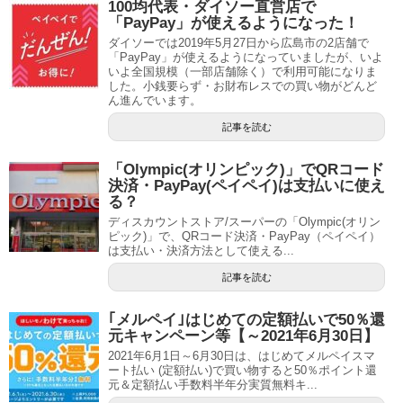
100均代表・ダイソー直営店で
「PayPay」が使えるようになった！
ダイソーでは2019年5月27日から広島市の2店舗で
「PayPay」が使えるようになっていましたが、いよ
いよ全国規模（一部店舗除く）で利用可能になりま
した。小銭要らず・お財布レスでの買い物がどんど
ん進んでいます。
記事を読む
「Olympic(オリンピック)」でQRコード
決済・PayPay(ペイペイ)は支払いに使え
る？
ディスカウントストア/スーパーの「Olympic(オリン
ピック)」で、QRコード決済・PayPay（ペイペイ）
は支払い・決済方法として使える...
記事を読む
｢メルペイ｣はじめての定額払いで50％還
元キャンペーン等【～2021年6月30日】
2021年6月1日～6月30日は、はじめてメルペイスマ
ート払い (定額払い)で買い物すると50％ポイント還
元＆定額払い手数料半年分実質無料キ...