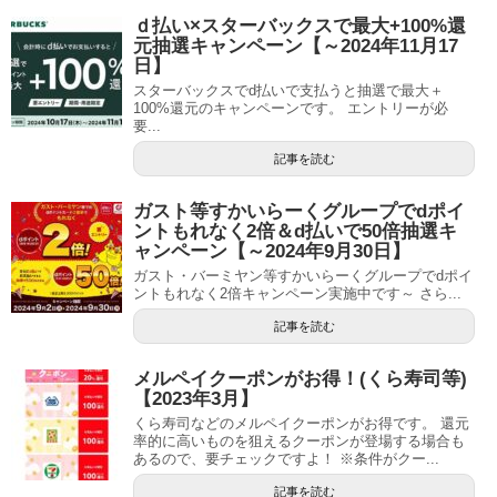
ｄ払い×スターバックスで最大+100%還
元抽選キャンペーン【～2024年11月17
日】
スターバックスでd払いで支払うと抽選で最大＋
100%還元のキャンペーンです。 エントリーが必
要...
記事を読む
ガスト等すかいらーくグループでdポイ
ントもれなく2倍＆d払いで50倍抽選キ
ャンペーン【～2024年9月30日】
ガスト・バーミヤン等すかいらーくグループでdポイ
ントもれなく2倍キャンペーン実施中です～ さら...
記事を読む
メルペイクーポンがお得！(くら寿司等)
【2023年3月】
くら寿司などのメルペイクーポンがお得です。 還元
率的に高いものを狙えるクーポンが登場する場合も
あるので、要チェックですよ！ ※条件がクー...
記事を読む