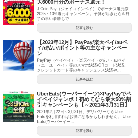
大6000円分のボーナス還元！
J-Coin Pay（ジェイコインペイ）でボーナス還元祭
2025・10%還元キャンペーン。予算が尽きたら即終
了の早い者勝ちで...
記事を読む
【2023年12月】PayPay/楽天ペイ/auペ
イ/d払い/ポイント等の主なキャンペー
ン
PayPay（ペイペイ）・楽天ペイ・d払い・auペイ
（エーユーペイ）等のスマホ決済/QRコード決済、
クレジットカード等のキャッシュレス決済や...
記事を読む
UberEats(ウーバーイーツ)×PayPayでペ
イペイジャンボ！初めてなら最大50%割
引キャンペーンも【～2021年3月31日】
2021年2月22日～3月31日、デリバリーならUber
Eatsを利用すればお得になるかもしれません。 Uber
Eats(ウーバーイー...
記事を読む