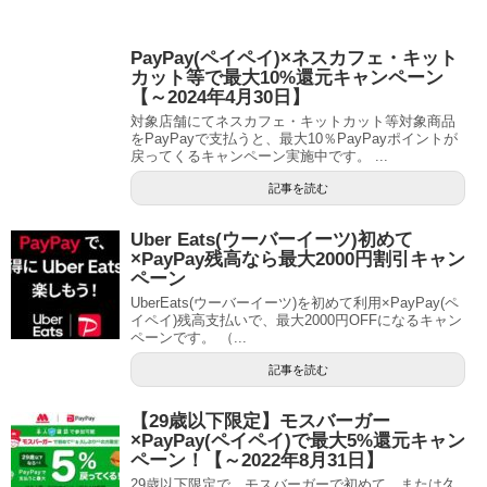
PayPay(ペイペイ)×ネスカフェ・キット
カット等で最大10%還元キャンペーン
【～2024年4月30日】
対象店舗にてネスカフェ・キットカット等対象商品
をPayPayで支払うと、最大10％PayPayポイントが
戻ってくるキャンペーン実施中です。 ...
記事を読む
Uber Eats(ウーバーイーツ)初めて
×PayPay残高なら最大2000円割引キャン
ペーン
UberEats(ウーバーイーツ)を初めて利用×PayPay(ペ
イペイ)残高支払いで、最大2000円OFFになるキャン
ペーンです。 （...
記事を読む
【29歳以下限定】モスバーガー
×PayPay(ペイペイ)で最大5%還元キャン
ペーン！【～2022年8月31日】
29歳以下限定で、モスバーガーで初めて、または久