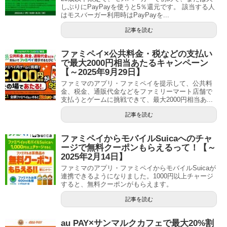
しぶりにPayPayを使うと5％還元です。 該当する人
はモスバーガー利用時はPayPayを...
記事を読む
ファミペイ×公共料金・税などの支払い
で最大2000円相当あたるキャンペーン
【～2025年9月29日】
ファミマのアプリ・ファミペイを提示して、公共料
金、税金、通販代金などをファミリーマート店舗で
支払うとゲームに挑戦できて、最大2000円相当あ...
記事を読む
ファミペイからモバイルSuicaへのチャ
ージで無料クーポンもらえるって！【～
2025年2月14日】
ファミマのアプリ・ファミペイからモバイルSuicaが
連携できるようになりました。1000円以上チャージ
すると、無料クーポンがもらえます。
記事を読む
au PAY×サンマルクカフェで最大20%割