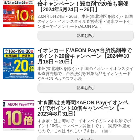
倍キャンペーン！殺虫剤で20倍も開催
【2024年5月24日～26日】
2024年5月24日～26日、本州(東北地区を除く)・四国
のイオン・イオンスタイル直営売場・清水フードセ
ンターでイオンカード/AEON Pa...
記事を読む
イオンカード/AEON Pay×台所洗剤等で
ポイント20倍キャンペーン【2024年10
月18日～20日】
本州(東北地区を除く)・四国のイオン・イオンスタイ
ル直営売場で、台所洗剤等対象商品をイオンカード
やAEON Payのスマホ決...
記事を読む
すき家/はま寿司×AEON Pay(イオンペ
イ)でポイント10倍キャンペーン【～
2023年8月31日】
すき家・はま寿司で、イオンペイのスマホ決済でポ
イント10倍キャンペーン開催中です。 実質5%還元
なので、これはうれしいですね。 （画...