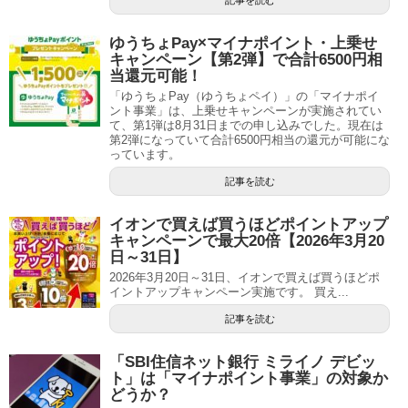
記事を読む
ゆうちょPay×マイナポイント・上乗せ
キャンペーン【第2弾】で合計6500円相
当還元可能！
「ゆうちょPay（ゆうちょペイ）」の「マイナポイ
ント事業」は、上乗せキャンペーンが実施されてい
て、第1弾は8月31日までの申し込みでした。現在は
第2弾になっていて合計6500円相当の還元が可能にな
っています。
記事を読む
イオンで買えば買うほどポイントアップ
キャンペーンで最大20倍【2026年3月20
日～31日】
2026年3月20日～31日、イオンで買えば買うほどポ
イントアップキャンペーン実施です。 買え...
記事を読む
「SBI住信ネット銀行 ミライノ デビッ
ト」は「マイナポイント事業」の対象か
どうか？