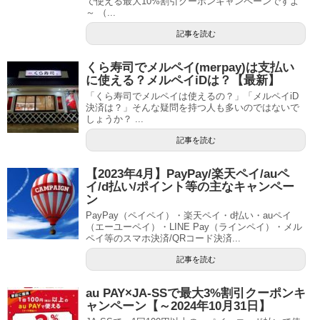
で使える最大10%割引クーポンキャンペーンですよ
～ （...
記事を読む
くら寿司でメルペイ(merpay)は支払い
に使える？メルペイiDは？【最新】
「くら寿司でメルペイは使えるの？」「メルペイiD
決済は？」そんな疑問を持つ人も多いのではないで
しょうか？ ...
記事を読む
【2023年4月】PayPay/楽天ペイ/auペ
イ/d払い/ポイント等の主なキャンペー
ン
PayPay（ペイペイ）・楽天ペイ・d払い・auペイ
（エーユーペイ）・LINE Pay（ラインペイ）・メル
ペイ等のスマホ決済/QRコード決済...
記事を読む
au PAY×JA-SSで最大3%割引クーポンキ
ャンペーン【～2024年10月31日】