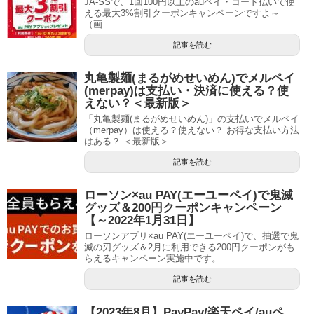
JA-SSで、1回100円以上のauペイ・コード払いで使
える最大3%割引クーポンキャンペーンですよ～
（画...
記事を読む
丸亀製麺(まるがめせいめん)でメルペイ
(merpay)は支払い・決済に使える？使
えない？＜最新版＞
「丸亀製麺(まるがめせいめん)」の支払いでメルペイ
（merpay）は使える？使えない？ お得な支払い方法
はある？ ＜最新版＞ ...
記事を読む
ローソン×au PAY(エーユーペイ)で鬼滅
グッズ＆200円クーポンキャンペーン
【～2022年1月31日】
ローソンアプリ×au PAY(エーユーペイ)で、抽選で鬼
滅の刃グッズ＆2月に利用できる200円クーポンがも
らえるキャンペーン実施中です。 ...
記事を読む
【2023年8月】PayPay/楽天ペイ/auペ