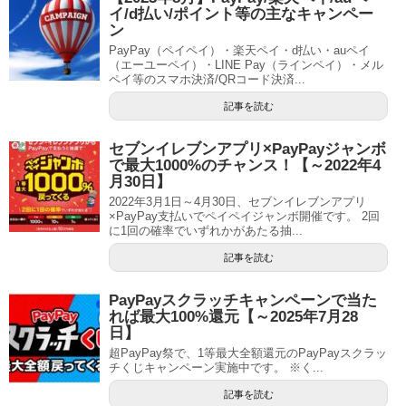
イ/d払い/ポイント等の主なキャンペー
ン
PayPay（ペイペイ）・楽天ペイ・d払い・auペイ
（エーユーペイ）・LINE Pay（ラインペイ）・メル
ペイ等のスマホ決済/QRコード決済...
記事を読む
セブンイレブンアプリ×PayPayジャンボ
で最大1000%のチャンス！【～2022年4
月30日】
2022年3月1日～4月30日、セブンイレブンアプリ
×PayPay支払いでペイペイジャンボ開催です。 2回
に1回の確率でいずれかがあたる抽...
記事を読む
PayPayスクラッチキャンペーンで当た
れば最大100%還元【～2025年7月28
日】
超PayPay祭で、1等最大全額還元のPayPayスクラッ
チくじキャンペーン実施中です。 ※く...
記事を読む