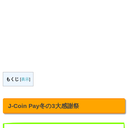
もくじ
[
表示
]
J-Coin Pay冬の3大感謝祭