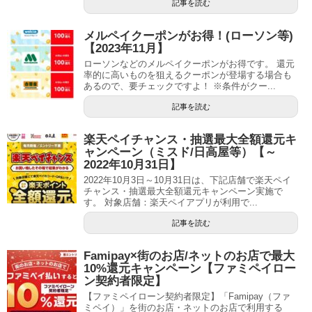
記事を読む
メルペイクーポンがお得！(ローソン等)
【2023年11月】
ローソンなどのメルペイクーポンがお得です。 還元
率的に高いものを狙えるクーポンが登場する場合も
あるので、要チェックですよ！ ※条件がクー...
記事を読む
楽天ペイチャンス・抽選最大全額還元キ
ャンペーン（ミスド/日高屋等）【～
2022年10月31日】
2022年10月3日～10月31日は、下記店舗で楽天ペイ
チャンス・抽選最大全額還元キャンペーン実施で
す。 対象店舗：楽天ペイアプリが利用で...
記事を読む
Famipay×街のお店/ネットのお店で最大
10%還元キャンペーン【ファミペイロー
ン契約者限定】
【ファミペイローン契約者限定】「Famipay（ファ
ミペイ）」を街のお店・ネットのお店で利用する