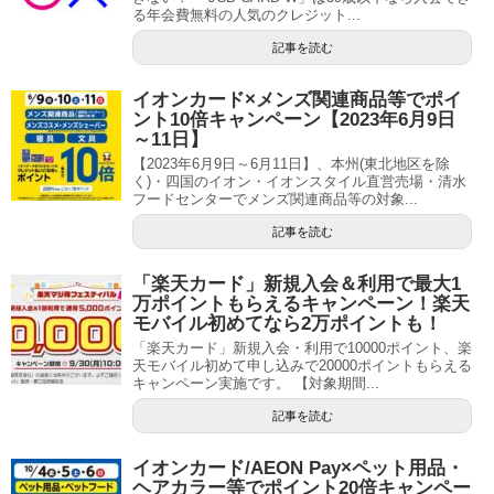
る年会費無料の人気のクレジット...
記事を読む
イオンカード×メンズ関連商品等でポイ
ント10倍キャンペーン【2023年6月9日
～11日】
【2023年6月9日～6月11日】、本州(東北地区を除
く)・四国のイオン・イオンスタイル直営売場・清水
フードセンターでメンズ関連商品等の対象...
記事を読む
「楽天カード」新規入会＆利用で最大1
万ポイントもらえるキャンペーン！楽天
モバイル初めてなら2万ポイントも！
「楽天カード」新規入会・利用で10000ポイント、楽
天モバイル初めて申し込みで20000ポイントもらえる
キャンペーン実施です。 【対象期間...
記事を読む
イオンカード/AEON Pay×ペット用品・
ヘアカラー等でポイント20倍キャンペー