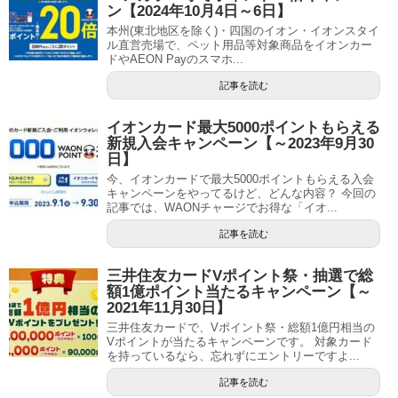
ン【2024年10月4日～6日】
本州(東北地区を除く)・四国のイオン・イオンスタイ
ル直営売場で、ペット用品等対象商品をイオンカー
ドやAEON Payのスマホ...
記事を読む
イオンカード最大5000ポイントもらえる
新規入会キャンペーン【～2023年9月30
日】
今、イオンカードで最大5000ポイントもらえる入会
キャンペーンをやってるけど、どんな内容？ 今回の
記事では、WAONチャージでお得な「イオ...
記事を読む
三井住友カードVポイント祭・抽選で総
額1億ポイント当たるキャンペーン【～
2021年11月30日】
三井住友カードで、Vポイント祭・総額1億円相当の
Vポイントが当たるキャンペーンです。 対象カード
を持っているなら、忘れずにエントリーですよ...
記事を読む