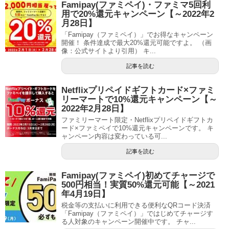
Famipay(ファミペイ)・ファミマ5回利
用で20%還元キャンペーン【～2022年2
月28日】
「Famipay（ファミペイ）」でお得なキャンペーン
開催！ 条件達成で最大20%還元可能ですよ。 （画
像：公式サイトより引用） キ...
記事を読む
Netflixプリペイドギフトカード×ファミ
リーマートで10%還元キャンペーン【～
2022年2月28日】
ファミリーマート限定・Netflixプリペイドギフトカ
ード×ファミペイで10%還元キャンペーンです。 キ
ャンペーン内容は変わっている可...
記事を読む
Famipay(ファミペイ)初めてチャージで
500円相当！実質50%還元可能【～2021
年4月19日】
税金等の支払いに利用できる便利なQRコード決済
「Famipay（ファミペイ）」ではじめてチャージす
る人対象のキャンペーン開催中です。 チャ...