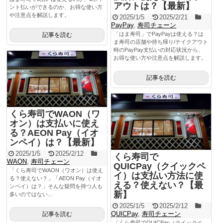
アウトは？【最新】
ント払いができるのか、お得な使い方
や注意点を解説します。
2025/1/5
2025/2/21
PayPay
,
寿司チェーン
「はま寿司」でPayPayは使える？は
記事を読む
ま寿司の店舗や持ち帰り/テイクアウト
時のPayPay支払いの対応状況から、
お得な使い方や注意点を解説します。
記事を読む
くら寿司でWAON（ワ
オン）は支払いに使え
る？AEON Pay（イオ
ンペイ）は？【最新】
2025/1/5
2025/2/12
くら寿司で
WAON
,
寿司チェーン
QUICPay（クイックペ
「くら寿司でWAON（ワオン）は使え
イ）は支払い方法に使
る？使えない？」「AEON Pay（イオ
える？使えない？【最
ンペイ）は？」そんな疑問を持つ人も
新】
多いのではない...
2025/1/5
2025/2/12
QUICPay
,
寿司チェーン
記事を読む
「くら寿司でQUICPay（クイックペ