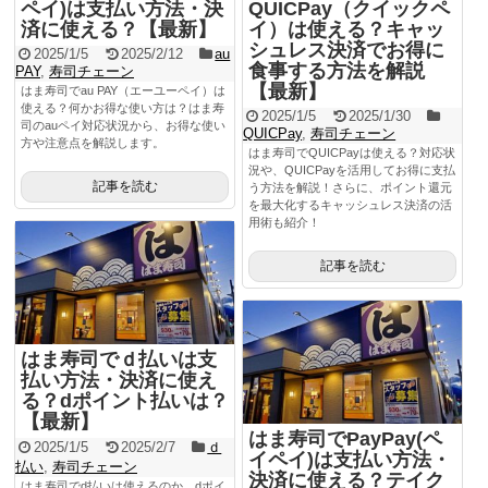
ペイ)は支払い方法・決
QUICPay（クイックペ
済に使える？【最新】
イ）は使える？キャッ
シュレス決済でお得に
2025/1/5
2025/2/12
au
食事する方法を解説
PAY
,
寿司チェーン
【最新】
はま寿司でau PAY（エーユーペイ）は
使える？何かお得な使い方は？はま寿
2025/1/5
2025/1/30
司のauペイ対応状況から、お得な使い
QUICPay
,
寿司チェーン
方や注意点を解説します。
はま寿司でQUICPayは使える？対応状
況や、QUICPayを活用してお得に支払
記事を読む
う方法を解説！さらに、ポイント還元
を最大化するキャッシュレス決済の活
用術も紹介！
記事を読む
はま寿司でｄ払いは支
払い方法・決済に使え
る？dポイント払いは？
【最新】
はま寿司でPayPay(ペ
2025/1/5
2025/2/7
ｄ
イペイ)は支払い方法・
払い
,
寿司チェーン
決済に使える？テイク
はま寿司でd払いは使えるのか、dポイ