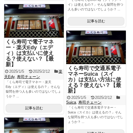
イ）は使えるの？」そんな疑問を持つ
人も多いのではないでしょうか？ ...
記事を読む
くら寿司で電子マネ
ー・楽天Edy（エデ
ィ）は支払いに使え
る？使えない？【最
新】
くら寿司で交通系電子
2025/1/5
2025/2/12
楽
マネーSuica（スイ
天Edy
,
寿司チェーン
カ）は支払い方法に使
「くら寿司で電子マネー・楽天
える？使えない？【最
Edy（エディ）は使えるの？」そんな
新】
疑問を持つ人も多いのではないでしょ
うか？ ...
2025/1/5
2025/2/12
Suica
,
寿司チェーン
「くら寿司で交通系電子マネー・
記事を読む
Suica（スイカ）は使えるの？」そん
な疑問を持つ人も多いのではないでし
ょうか？ ...