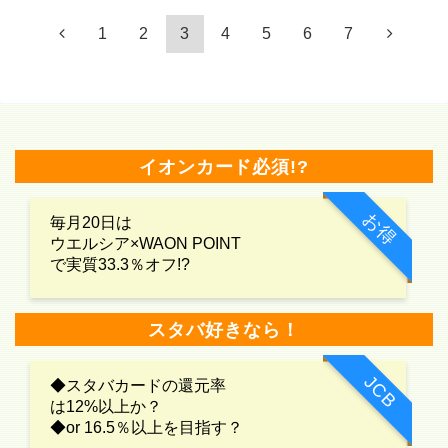
1
2
3
4
5
6
7
イオンカード必須!?
お得
毎月20日は
ウエルシア×WAON POINT
で実質33.3％オフ!?
スタバ好きなら！
JCB
◆スタバカードの還元率
は12%以上か？
◆or 16.5％以上を目指す？