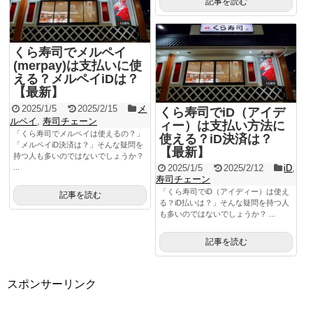
記事を読む
くら寿司でメルペイ
(merpay)は支払いに使
える？メルペイiDは？
【最新】
2025/1/5
2025/2/15
メ
くら寿司でiD（アイデ
ルペイ
,
寿司チェーン
ィー）は支払い方法に
「くら寿司でメルペイは使えるの？」
使える？iD決済は？
「メルペイiD決済は？」そんな疑問を
【最新】
持つ人も多いのではないでしょうか？
...
2025/1/5
2025/2/12
iD
,
寿司チェーン
「くら寿司でiD（アイディー）は使え
記事を読む
る？iD払いは？」そんな疑問を持つ人
も多いのではないでしょうか？ ...
記事を読む
スポンサーリンク