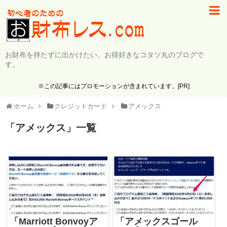
お財布を持たずに出かけたい、お得好きなコタツ丸のブログで
す。
※この記事にはプロモーションが含まれています。[PR]
ホーム
クレジットカード
アメックス
「
アメックス
」
一覧
「Marriott Bonvoyア
「アメックスゴール