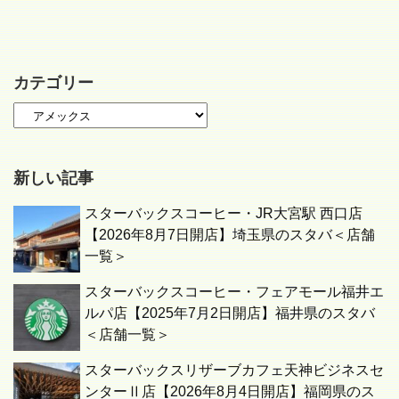
カテゴリー
新しい記事
スターバックスコーヒー・JR大宮駅 西口店
【2026年8月7日開店】埼玉県のスタバ＜店舗
一覧＞
スターバックスコーヒー・フェアモール福井エ
ルパ店【2025年7月2日開店】福井県のスタバ
＜店舗一覧＞
スターバックスリザーブカフェ天神ビジネスセ
ンターⅡ店【2026年8月4日開店】福岡県のス