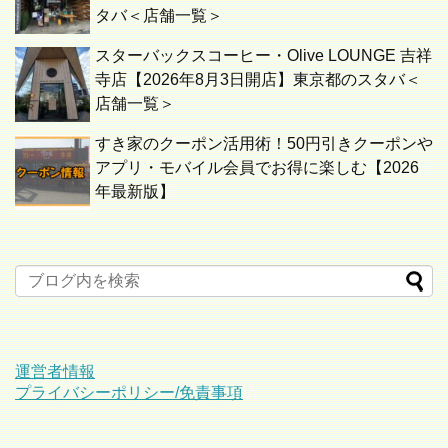
タバ＜店舗一覧＞
スターバックスコーヒー・Olive LOUNGE 吉祥
寺店【2026年8月3日開店】東京都のスタバ＜
店舗一覧＞
すき家のクーポン活用術！50円引きクーポンや
アプリ・モバイル会員でお得に楽しむ【2026
年最新版】
運営者情報
プライバシーポリシー/免責事項