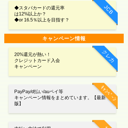
JCB
◆スタバカードの還元率
は12%以上か？
◆or 16.5％以上を目指す？
キャンペーン情報
クレカ
20%還元が熱い！
クレジットカード入会
キャンペーン
ｷｬﾝﾍﾟｰﾝ
PayPay/d払い/auペイ等
キャンペーン情報をまとめています。【最新
版】