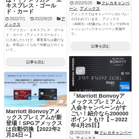
2022/5/25
クレカキャンペ
キスプレス・ゴール
ーン
,
アメックス
ド・カード
アメックスではキャンペーンがいろい
2022/7/1
2022/8/25
ア
ろ行われています。 アメックス
メックス
（AMEX）×対象のレストランで10%キ
ャッシュバックキャンペーン実施中
「アメリカン・エキスプレス・ゴール
で...
ド・カード（アメックスゴールド）」
に入会したいけど、審査落ちは嫌だな
あ。年収はいくら位？年齢はどのくら
記事を読む
いで...
記事を読む
「Marriott Bonvoyア
メックスプレミアム」
入会キャンペーンがす
Marriott Bonvoyアメ
ごい！紹介なら200000
ックスプレミアムが新
ポイントも!?【～2022
登場！SPGアメックス
年4月25日】
は自動切換【2022年2
2022/3/4
クレカキャンペー
月24日～】
ン
,
アメックス