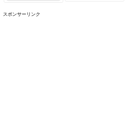
スポンサーリンク