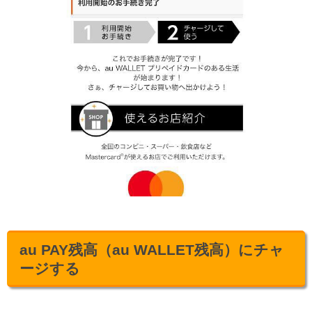
au PAY残高（au WALLET残高）にチャ
ージする