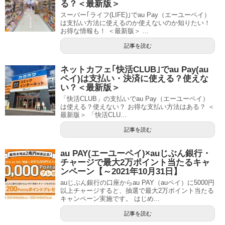
る？＜最新版＞
スーパー｢ライフ(LIFE)｣でau Pay（エーユーペイ）
は支払い方法に使えるのか使えないのか知りたい！
お得な情報も！ ＜最新版＞ ...
記事を読む
ネットカフェ｢快活CLUB｣でau Pay(au
ペイ)は支払い・決済に使える？使えな
い？＜最新版＞
「快活CLUB」の支払いでau Pay（エーユーペイ）
は使える？使えない？ お得な支払い方法はある？ ＜
最新版＞ 「快活CLU...
記事を読む
au PAY(エーユーペイ)×auじぶん銀行・
チャージで最大2万ポイント当たるキャ
ンペーン【～2021年10月31日】
auじぶん銀行の口座からau PAY（auペイ）に5000円
以上チャージすると、抽選で最大2万ポイント当たる
キャンペーン実施です。 はじめ...
記事を読む