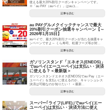
使える最大20%割引クーポンキャンペーンです。
※「au PAY（auペイ）」はauユ...
記事を読む
au PAYグルメクイックチャンスで最大
20%割引クーポン抽選キャンペーン【～
2026年1月15日】
auペイで、最大20%割引クーポンが当たる抽選キャ
ンペーンですよ～ くら寿司、松屋フーズ等が対...
記事を読む
ガソリンスタンド「エネオス(ENEOS)」
でauペイ(エーユーペイ)は支払い・決済
に使える？＜最新版＞
ガソリンスタンドエネオス(ENEOS)でau Pay（エー
ユーペイ）を支払いに使えるのか、キャッシュレス
決済は可能なのか知りたい！ ＜最新...
記事を読む
スーパー｢ライフ(LIFE)｣でauペイ(エー
ユーペイ)は支払い・決済方法に使え