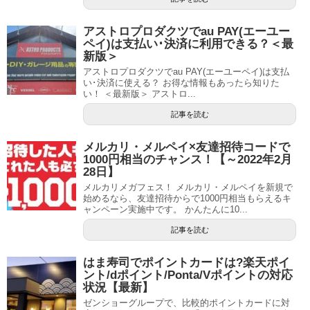
アストロプロダクツでau PAY(エーユー
ペイ)は支払い･決済に利用できる？＜最
新版＞
アストロプロダクツでau PAY(エーユーペイ)は支払
い･決済に使える？ お得な情報もあったら知りた
い！ ＜最新版＞ アストロ...
記事を読む
メルカリ・メルペイ×友達招待コードで
1000円相当のチャンス！【～2022年2月
28日】
メルカリメガフェス！ メルカリ・メルペイを新規で
始めるなら、友達招待からで1000円相当もらえるキ
ャンペーン実施中です。 かんたんに10...
記事を読む
はま寿司でポイントカードは?楽天ポイ
ント/dポイント/Ponta/Vポイントの対応
状況【最新】
ゼンショーグループで、比較的ポイントカードに対