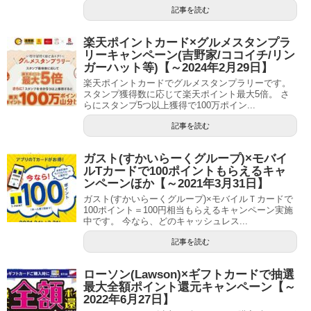
記事を読む
楽天ポイントカード×グルメスタンプラ
リーキャンペーン(吉野家/ココイチ/リン
ガーハット等)【～2024年2月29日】
楽天ポイントカードでグルメスタンプラリーです。
スタンプ獲得数に応じて楽天ポイント最大5倍。 さ
らにスタンプ5つ以上獲得で100万ポイン...
記事を読む
ガスト(すかいらーくグループ)×モバイ
ルTカードで100ポイントもらえるキャ
ンペーンほか【～2021年3月31日】
ガスト(すかいらーくグループ)×モバイルＴカードで
100ポイント＝100円相当もらえるキャンペーン実施
中です。 今なら、どのキャッシュレス...
記事を読む
ローソン(Lawson)×ギフトカードで抽選
最大全額ポイント還元キャンペーン【～
2022年6月27日】