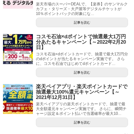
楽天市場のスーパーDEALで、【楽券】のサンマルク
カフェ・タリーズ・大戸屋等デジタルチケットが
10％ポイントバックの対象にな...
記事を読む
コスモ石油×dポイントで抽選最大1万円
分あたるキャンペーン【～2022年2月20
日】
コスモ石油×dポイントカードで、抽選で最大1万円分
のdポイントが当たるキャンペーン実施です。 さら
に、コスモ石油ではじめてdポイントカード...
記事を読む
楽天ペイアプリ・楽天ポイントカードで
抽選最大100%還元キャンペーン【～
2021年12月31日】
楽天ペイアプリの楽天ポイントカードで、抽選で最
大全額還元キャンペーン実施です。 さらに、瞬間チ
ャージ設定＆ポイント払いで当選確率が最大10...
記事を読む