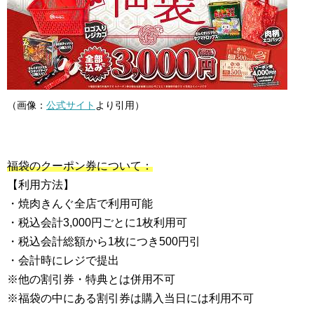
（画像：
公式サイト
より引用）
福袋のクーポン券について：
【利用方法】
・焼肉きんぐ全店で利用可能
・税込会計3,000円ごとに1枚利用可
・税込会計総額から1枚につき500円引
・会計時にレジで提出
※他の割引券・特典とは併用不可
※福袋の中にある割引券は購入当日には利用不可