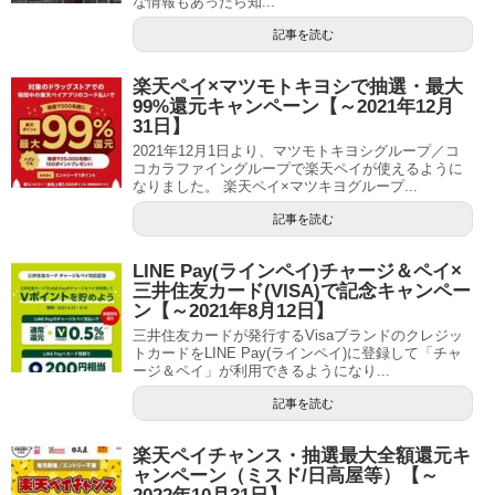
な情報もあったら知...
記事を読む
楽天ペイ×マツモトキヨシで抽選・最大
99%還元キャンペーン【～2021年12月
31日】
2021年12月1日より、マツモトキヨシグループ／コ
コカラファイングループで楽天ペイが使えるように
なりました。 楽天ペイ×マツキヨグループ...
記事を読む
LINE Pay(ラインペイ)チャージ＆ペイ×
三井住友カード(VISA)で記念キャンペー
ン【～2021年8月12日】
三井住友カードが発行するVisaブランドのクレジッ
トカードをLINE Pay(ラインペイ)に登録して「チャ
ージ＆ペイ」が利用できるようになり...
記事を読む
楽天ペイチャンス・抽選最大全額還元キ
ャンペーン（ミスド/日高屋等）【～