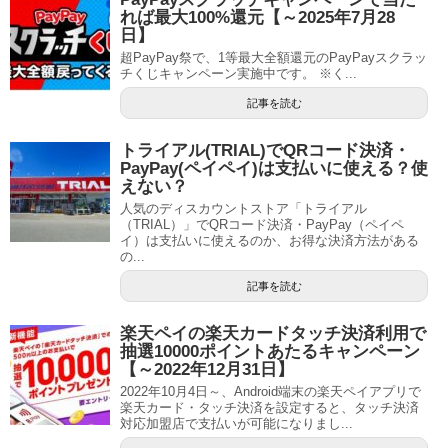
れば最大100%還元【～2025年7月28
日】
超PayPay祭で、1等最大全額還元のPayPayスクラッ
チくじキャンペーン実施中です。 ※く...
記事を読む
トライアル(TRIAL)でQRコード決済・
PayPay(ペイペイ)は支払いに使える？使
えない？
人気のディスカウントストア「トライアル
（TRIAL）」でQRコード決済・PayPay（ペイペ
イ）は支払いに使えるのか、お得な決済方法がある
の...
記事を読む
楽天ペイの楽天カードタッチ決済利用で
抽選10000ポイントあたるキャンペーン
【～2022年12月31日】
2022年10月4日～、Android端末の楽天ペイアプリで
楽天カード・タッチ決済を設定すると、タッチ決済
対応加盟店で支払いが可能になりまし...