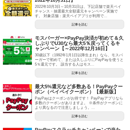
2022年10月31日】
2022年10月3日～10月31日は、下記店舗で楽天ペイ
チャンス・抽選最大全額還元キャンペーン実施で
す。 対象店舗：楽天ペイアプリが利用で...
記事を読む
モスバーガー×PayPay決済が初めて＆久
しぶりでU30なら最大5％戻ってくるキ
ャンペーン【～2022年12月16日】
30歳以下（1992年1月1日以降生まれ）なら、モスバ
ーガーで初めて、または久しぶりにPayPayを使うと
5％還元です。 該当する人はモス...
記事を読む
最大5%還元など多数ある！PayPayクー
ポン（ペイペイクーポン）【最新版】
PayPayはクーポンがお得です！ PayPayアプリなら
多数のクーポンがありますよ。 ※条件がクーポンに
より異なるので注意しましょう。...
記事を読む
PayPayスクラッチキャンペーンで当た