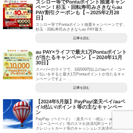
スシロー等でPontaポイント抽選キャン
ペーン！杉玉・回転寿司みさきならau
PAY割引クーポンも【～2025年2月28
日】
スシロー等でPontaポイント抽選キャンペーンです。
杉玉・回転寿司みさきならau PAY最大...
記事を読む
au PAY×ライフで最大1万Pontaポイント
が当たるキャンペーン【～2024年11月
30日】
スーパーのライフで、1回500円以上のauペイ・コー
ド払いをすると最大1万Pontaポイントが当たるキャ
ンペーンですよ～ ...
記事を読む
【2024年5月版】PayPay/楽天ペイ/auペ
イ/d払い/ポイント等の主なキャンペー
ン
PayPay（ペイペイ）・楽天ペイ・d払い・auペイ
（エーユーペイ）等のスマホ決済/QRコード決済、
クレジットカード等のキャッシュレス決済や...