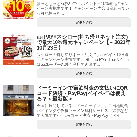
ほっともっと×d払いで、ポイント＋10%還元キャン
ペーン実施中です！ キャンペーン内容は変わってい
る可能性もあ...
記事を読む
au PAY×スシロー(持ち帰りネット注文)
で最大10%還元キャンペーン【～2022年
10月23日】
スシローの持ち帰りネット注文で、auペイ・10%還
元キャンペーン実施です。 ※「au PAY（auペイ）」
はauユーザー以外も利用できます...
記事を読む
ドーミーインで宿泊料金の支払いにQR
コード決済・PayPay(ペイペイ)は使え
る？＜最新版＞
全国に展開している「ドーミーイン」。ご当地朝食
バイキングや夜食ラーメン無料サービス、温泉など
で人気ですが、QRコード決済・PayPay（ペイ...
記事を読む