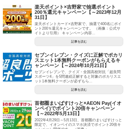
楽天ポイント×吉野家で抽選ポイント
200％還元キャンペーン【～2023年12月
31日】
楽天ポイントカード×吉野家で、抽選で400名にポイ
ント200％還元キャンペーンです。 （画像：公式サ
イトより引用） キャンペーン内容...
記事を読む
セブンイレブン・クイズに正解でポカリ
スエット1本無料クーポンがもらえるキ
ャンペーン【～2024年10月21日】
セブンイレブンで、クイズ・全国高校対抗「超良問
スポーツ4」を5問連続正解すると対象のポカリスエ
ット1本無料クーポンが必ずもら...
記事を読む
首都圏まいばすけっと×AEON Pay(イオ
ンペイ)でポイント20倍キャンペーン
【～2022年5月13日】
2022年4月29日～5月13日、首都圏のまいばすけっと
限定で、イオンペイのスマホ決済でポイント20倍キ