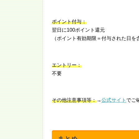
ポイント付与：
翌日に100ポイント還元
（ポイント有効期限＝付与された日を含
エントリー：
不要
その他注意事項等：
→
公式サイト
でご
まとめ