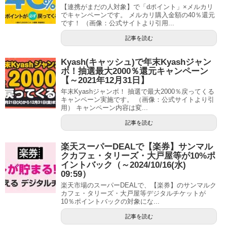
【連携がまだの人対象】で「dポイント」×メルカリ
でキャンペーンです。 メルカリ購入金額の40％還元
です！ （画像：公式サイトより引用...
記事を読む
Kyash(キャッシュ)で年末Kyashジャン
ボ！抽選最大2000％還元キャンペーン
【～2021年12月31日】
年末Kyashジャンボ！ 抽選で最大2000％戻ってくる
キャンペーン実施です。 （画像：公式サイトより引
用） キャンペーン内容は変...
記事を読む
楽天スーパーDEALで【楽券】サンマル
クカフェ・タリーズ・大戸屋等が10%ポ
イントバック（～2024/10/16(水)
09:59）
楽天市場のスーパーDEALで、【楽券】のサンマルク
カフェ・タリーズ・大戸屋等デジタルチケットが
10％ポイントバックの対象にな...
記事を読む