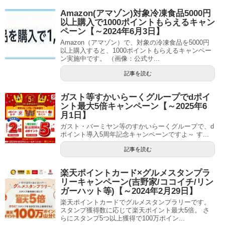
Amazon(アマゾン)対象冷凍食品5000円
以上購入で1000ポイントもらえるキャン
ペーン【～2024年6月3日】
Amazon（アマゾン）で、対象の冷凍食品を5000円
以上購入すると、1000ポイントもらえるキャンペー
ン実施中です。 （画像：公式サ...
記事を読む
ガスト等すかいらーくグループでdポイ
ント最大5倍キャンペーン【～2025年6
月1日】
ガスト・バーミヤン等のすかいらーくグループで、d
ポイント導入5周年記念キャンペーンですよ～ す...
記事を読む
楽天ポイントカード×グルメスタンプラ
リーキャンペーン(吉野家/ココイチ/リン
ガーハット等)【～2024年2月29日】
楽天ポイントカードでグルメスタンプラリーです。
スタンプ獲得数に応じて楽天ポイント最大5倍。 さ
らにスタンプ5つ以上獲得で100万ポイン...