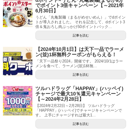
dポイント×うどん･丸亀製麺(まるがめ)
でポイント3倍キャンペーン【～2021年
6月30日】
うどん「丸亀製麺（まるがめせいめん）」でdポイン
トが導入されました。 それを記念して、dポイント3
倍＆鬼おろし肉ぶっかけ50ポイントバック...
記事を読む
【2024年10月1日】は天下一品でラーメ
ン(並)1杯無料クーポンがもらえる！
「天下一品祭り2024」開催です。 2024/10/1はラー
メンを食べて、ラーメン(並)1杯無...
記事を読む
ツルハドラッグ「HAPPAY」(ハッペイ)
チャージで最大10％還元キャンペーン
【～2024年2月28日】
【2024年2月22日～2月28日】 ツルハドラッグ
「HAPPAY」(ハッペイ)でチャージキャンペーンで
す。 上手にチャージすれば最大1...
記事を読む