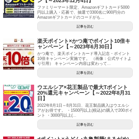
ン【～2023年12月4日】
ファミリーマート限定、Amazonギフトカード5000
円以上購入・応募で、抽選で3300名に900円分の
Amazonギフトカードのコードがも...
記事を読む
楽天ポイント×かつ庵でポイント10倍キ
ャンペーン【～2023年6月30日】
かつ庵で、楽天ポイントカード導入記念・ポイント
10倍キャンペーン実施です。 （画像：公式サイトよ
り引用） キャンペーン内容は変わって...
記事を読む
ウエルシア×花王製品で最大Tポイント
20%還元キャンペーン【～2022年8月31
日】
2022年8月1日～8月31日、花王製品購入はウエルシ
アがお得です。 ・1500円以上(税込)の購入で200ポイ
ント ・3000円以上(...
記事を読む