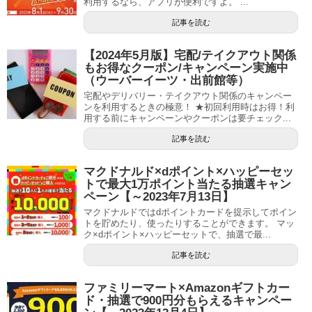
利用するなら、アプリが便利ですよ。 ...
記事を読む
【2024年5月版】宅配/テイクアウト関係
もお得なクーポン/キャンペーン実施中
（ウーバーイーツ・出前館等）
宅配やデリバリー・テイクアウト関係のキャンペー
ンを利用するときの極意！ ★初回利用時はお得！利
用する前にキャンペーンやクーポンは要チェック...
記事を読む
マクドナルド×dポイント×ハッピーセッ
トで最大1万ポイント当たる抽選キャン
ペーン【～2023年7月13日】
マクドナルドではdポイントカードを提示してポイン
トを貯めたり、使ったりすることができます。 マッ
ク×dポイント×ハッピーセットで、抽選で最...
記事を読む
ファミリーマート×Amazonギフトカー
ド・抽選で900円分もらえるキャンペー