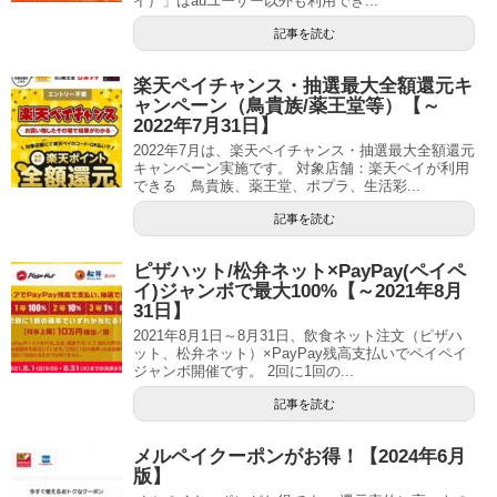
イ）」はauユーザー以外も利用でき...
記事を読む
楽天ペイチャンス・抽選最大全額還元キ
ャンペーン（鳥貴族/薬王堂等）【～
2022年7月31日】
2022年7月は、楽天ペイチャンス・抽選最大全額還元
キャンペーン実施です。 対象店舗：楽天ペイが利用
できる 鳥貴族、薬王堂、ポプラ、生活彩...
記事を読む
ピザハット/松弁ネット×PayPay(ペイペ
イ)ジャンボで最大100%【～2021年8月
31日】
2021年8月1日～8月31日、飲食ネット注文（ピザハ
ット、松弁ネット）×PayPay残高支払いでペイペイ
ジャンボ開催です。 2回に1回の...
記事を読む
メルペイクーポンがお得！【2024年6月
版】