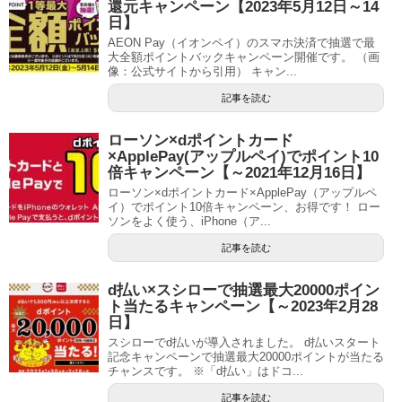
還元キャンペーン【2023年5月12日～14
日】
AEON Pay（イオンペイ）のスマホ決済で抽選で最
大全額ポイントバックキャンペーン開催です。 （画
像：公式サイトから引用） キャン...
記事を読む
ローソン×dポイントカード
×ApplePay(アップルペイ)でポイント10
倍キャンペーン【～2021年12月16日】
ローソン×dポイントカード×ApplePay（アップルペ
イ）でポイント10倍キャンペーン、お得です！ ロー
ソンをよく使う、iPhone（ア...
記事を読む
d払い×スシローで抽選最大20000ポイン
ト当たるキャンペーン【～2023年2月28
日】
スシローでd払いが導入されました。 d払いスタート
記念キャンペーンで抽選最大20000ポイントが当たる
チャンスです。 ※「d払い」はドコ...
記事を読む