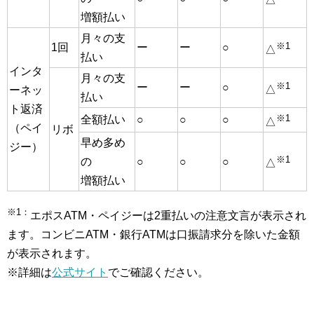
増額払い
月々の支
※1
1回
ー
ー
○
△
払い
インタ
月々の支
※1
ー
ー
○
△
ーネッ
払い
ト返済
※1
全額払い
○
○
○
△
（ペイ
リボ
早め多め
ジー）
※1
の
○
○
○
△
増額払い
※1：
エポスATM・ペイジーは2重払いの注意文言が表示され
ます。コンビニATM・銀行ATMは口振請求分を除いた金額
が表示されます。
※詳細は
公式サイト
でご確認ください。