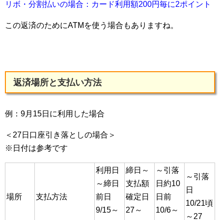
リボ・分割払いの場合：カード利用額200円毎に2ポイント
この返済のためにATMを使う場合もありますね。
返済場所と支払い方法
例：9月15日に利用した場合
＜27日口座引き落としの場合＞
※日付は参考です
利用日
締日～
～引落
～引落
～締日
支払額
日約10
日
場所
支払方法
前日
確定日
日前
10/21頃
9/15～
27～
10/6～
～27