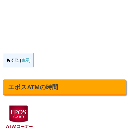
もくじ
[
表示
]
エポスATMの時間