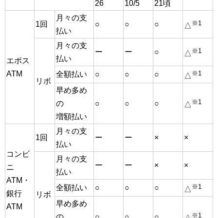
26
10/5
21頃
月々の支
※1
1回
○
○
○
△
払い
月々の支
※1
ー
ー
○
△
払い
エポス
ATM
※1
全額払い
○
○
○
△
リボ
早め多め
※1
の
○
○
○
△
増額払い
月々の支
1回
ー
ー
×
×
払い
コンビ
月々の支
ー
ー
×
×
ニ
払い
ATM・
※1
全額払い
○
○
○
△
銀行
リボ
早め多め
ATM
※1
の
○
○
○
△