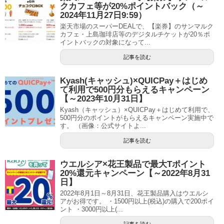
クカフェ等が20%ポイントバック（～
2024年11月27日9:59）
楽天市場のスーパーDEALで、【楽券】のサンマルク
カフェ・上島珈琲店等のデジタルチケットが20％ポ
イントバックの対象になって...
記事を読む
Kyash(キャッシュ)×QUICPay＋はじめ
て利用で500円分もらえるキャンペーン
【～2023年10月31日】
Kyash（キャッシュ）×QUICPay＋はじめて利用で、
500円分のポイントがもらえるキャンペーン実施中で
す。 （画像：公式サイトよ...
記事を読む
ウエルシア×花王製品で最大Tポイント
20%還元キャンペーン【～2022年8月31
日】
2022年8月1日～8月31日、花王製品購入はウエルシ
アがお得です。 ・1500円以上(税込)の購入で200ポイ
ント ・3000円以上(...
記事を読む