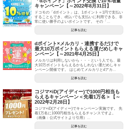
「dポイント」ポイント交換で10％増量
キャンペーン【～2022年8月31日】
ドコモの「dポイント」は、1ポイント＝1円で支払い
することもでき、d払いでも支払いに利用できる、非
常に使い勝手のよいポイントです。 その「...
記事を読む
dポイント×メルカリ・連携するだけで
最大10万ポイントもらえる運だめしキャ
ンペーン【～2021年4月25日】
メルカリは利用しないから・・・という人でも、最
大10万ポイントもらえるかもしれない運だめしキャ
ンペーン開催です。 はじめてメルカリとdアカ...
記事を読む
コジマ×iD(アイディー)で1000円相当も
らえるキャンペーン＜先着1万名＞【～
2022年2月28日】
コジマ×iD(アイディー)でキャンペーン実施です。 先
着1万名に1000円相当もらえるチャンスですよ。
（画像：公式サイトより引用）...
記事を読む