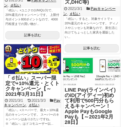
2021/3/1
Payキャンペー
ズ,DHC等)
ン
,
ｄ払い
2021/3/1
Payキャンペー
「d払い」×ユニクロ(UNIQLO)で、
ン
,
ｄ払い
20%還元のキャンペーンです。 上限付
「d払い」すると、対象サイトで＋
与ポイント800ポイントなので、4000
20%還元のキャンペーンです。 ディノ
円程度までの買い物が...
スやニッセンも対象なので、新生活に
向けてちょっとした家具を通販した
記事を読む
い...
記事を読む
「ｄ払い」スーパー限
定で+10%還元・とくト
クキャンペーン【～
LINE Pay(ラインペイ)
2021年3月31日】
のiD(アイディー)初め
て利用で500円分もら
2021/3/1
2021/3/3
Pay
キャンペーン
,
ｄ払い
えるキャンペーン！
「d払い」×スーパーで、最大＋10%還
Apple PayもGoogle
元のキャンペーンです。 スーパーのキ
Payも【～2021年2月
ャンペーンはありがたいですね。
28日】
※「d払い」はドコモユーザー以...