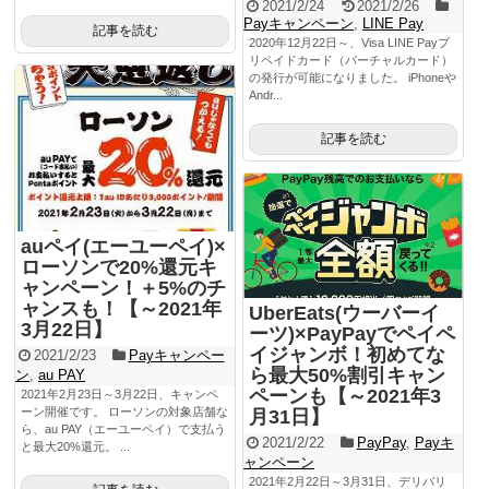
2021/2/24
2021/2/26
Payキャンペーン
,
LINE Pay
記事を読む
2020年12月22日～、Visa LINE Payプ
リペイドカード（バーチャルカード）
の発行が可能になりました。 iPhoneや
Andr...
記事を読む
auペイ(エーユーペイ)×
ローソンで20%還元キ
ャンペーン！＋5%のチ
ャンスも！【～2021年
UberEats(ウーバーイ
3月22日】
ーツ)×PayPayでペイペ
イジャンボ！初めてな
2021/2/23
Payキャンペー
ら最大50%割引キャン
ン
,
au PAY
ペーンも【～2021年3
2021年2月23日～3月22日、キャンペ
ーン開催です。 ローソンの対象店舗な
月31日】
ら、au PAY（エーユーペイ）で支払う
2021/2/22
PayPay
,
Payキ
と最大20%還元。 ...
ャンペーン
2021年2月22日～3月31日、デリバリ