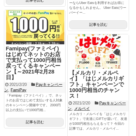
記事を読む
ーならUber Eatsを利用すればお得に
なるかもしれません。 Uber Eats(ウー
バーイー...
記事を読む
Famipay(ファミペイ)
はじめてネットのお店
で支払って1000円相当
戻ってくるキャンペー
ン【～2021年2月28
【メルカリ・メルペ
日】
イ】「はじメルカリギ
フト」キャンペーンで
2021/2/20
Payキャンペー
1000円相当のチャン
ン
,
FamiPay
ス！
「Famipay（ファミペイ）」で、ネッ
トのお店ではじめて支払いする人対象
2021/2/20
Payキャンペー
のキャンペーン開催中です。 2000円
ン
,
メルペイ
以上の支払いで1000円相...
メルカリ・メルペイを「はじメルカリ
ギフト」で友達にGIFTが届いて、友達
記事を読む
が1000円相当もらえるって？ 今回の
記事では、メルカリ・メルペイ...