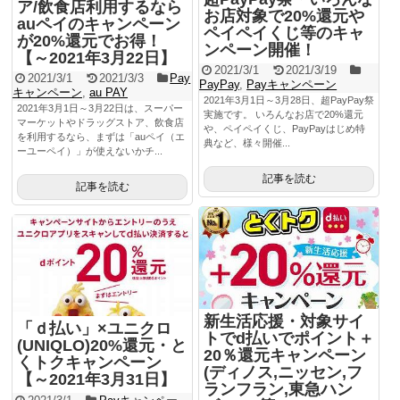
ア/飲食店利用するなら
お店対象で20%還元や
auペイのキャンペーン
ペイペイくじ等のキャ
が20%還元でお得！
ンペーン開催！
【～2021年3月22日】
2021/3/1
2021/3/19
2021/3/1
2021/3/3
Pay
PayPay
,
Payキャンペーン
キャンペーン
,
au PAY
2021年3月1日～3月28日、超PayPay祭
2021年3月1日～3月22日は、スーパー
実施です。 いろんなお店で20%還元
マーケットやドラッグストア、飲食店
や、ペイペイくじ、PayPayはじめ特
を利用するなら、まずは「auペイ（エ
典など、様々開催...
ーユーペイ）」が使えないかチ...
記事を読む
記事を読む
新生活応援・対象サイ
「ｄ払い」×ユニクロ
トでd払いでポイント＋
(UNIQLO)20%還元・と
20％還元キャンペーン
くトクキャンペーン
(ディノス,ニッセン,フ
【～2021年3月31日】
ランフラン,東急ハン