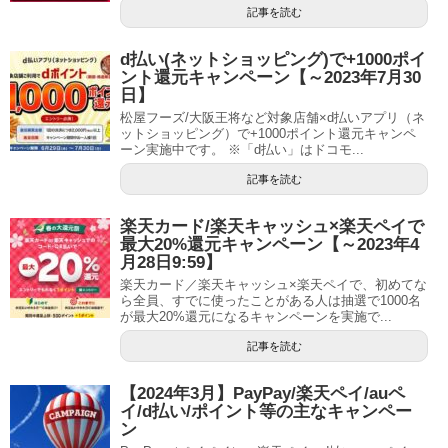
記事を読む
d払い(ネットショッピング)で+1000ポイ
ント還元キャンペーン【～2023年7月30
日】
松屋フーズ/大阪王将など対象店舗×d払いアプリ（ネ
ットショッピング）で+1000ポイント還元キャンペ
ーン実施中です。 ※「d払い」はドコモ...
記事を読む
楽天カード/楽天キャッシュ×楽天ペイで
最大20%還元キャンペーン【～2023年4
月28日9:59】
楽天カード／楽天キャッシュ×楽天ペイで、初めてな
ら全員、すでに使ったことがある人は抽選で1000名
が最大20%還元になるキャンペーンを実施で...
記事を読む
【2024年3月】PayPay/楽天ペイ/auペ
イ/d払い/ポイント等の主なキャンペー
ン