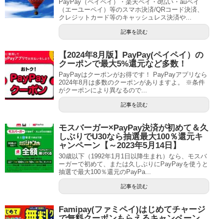
PayPay（ペイペイ）・楽天ペイ・d払い・auペイ
（エーユーペイ）等のスマホ決済/QRコード決済、
クレジットカード等のキャッシュレス決済や...
記事を読む
【2024年8月版】PayPay(ペイペイ）の
クーポンで最大5%還元など多数！
PayPayはクーポンがお得です！ PayPayアプリなら
2024年8月は多数のクーポンがありますよ。 ※条件
がクーポンにより異なるので...
記事を読む
モスバーガー×PayPay決済が初めて＆久
しぶりでU30なら抽選最大100％還元キ
ャンペーン【～2023年5月14日】
30歳以下（1992年1月1日以降生まれ）なら、モスバ
ーガーで初めて、または久しぶりにPayPayを使うと
抽選で最大100％還元のPayPa...
記事を読む
Famipay(ファミペイ)はじめてチャージ
で無料クーポンもらえるキャンペーン