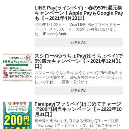
LINE Pay(ラインペイ)・春の50%還元祭
キャンペーン！Apple PayもGoogle Pay
も【～2021年4月23日】
2020年12月22日～、Visa LINE Payプリペイドカー
ド（バーチャルカード）の発行が可能になりまし
た。 iPhoneやAndr...
記事を読む
スシロー×ゆうちょPay(ゆうちょペイ)で
5%還元キャンペーン【～2021年12月31
日】
スシロー×ゆうちょPay(ゆうちょペイ)で5%還元キャ
ンペーン実施です。 回転寿司のキャンペーンはうれ
しいですね。 （画像：公式サイ...
記事を読む
Famipay(ファミペイ)はじめてチャージ
で200円相当キャンペーン【～2022年10
月31日】
税金等の支払いに利用できる便利なQRコード決済
「Famipay（ファミペイ）」で、はじめてチャージ