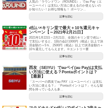
人気の「ラウンドワン（ROUND1）」でau Pay（エ
ーユーペイ）は支払い方法に使えるのか使えないの
か知りたい！お得な情報も！ ボーリン...
記事を読む
d払い×キリン堂で最大＋10％還元キャ
ンペーン【～2021年2月21日】
2021年1月22日～2月21日、全国のキリン堂でd払い
で支払いすると、1回の会計1000円（税込）以上で決
済金額の＋5％、2500円（税込）以上で決済金額の＋
10％還元してもらえます。※エントリー要
記事を読む
西友（SEIYU）でauペイ(au Pay)は支払
い方法に使える？Pontaポイントは？
【最新】
「スーパーの西友でau PAY（エーユーペイ）は支払
い方法に使える？」「Pontaポイントは？」そんな疑
問を持っている人も多...
記事を読む
マクドナルド×d払いでポイント7倍キャ