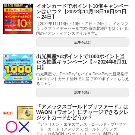
イオンカードでポイント10倍キャンペー
ンはいつ？【2022年11月18日19日/21日
～24日】
【2022年11月18日・19日・21日～24日】、イオンブ
ラックフライデーセールで本州(東北地区を除く)・四
国のイオン・イオンスタイル直営...
記事を読む
出光興産×dポイントで1000ポイント当
たる抽選キャンペーン【～2024年8月31
日】
出光興産で、DrivePay/モバイルDrivePayの新規発行
＆dポイントカード登録で抽選で1000ポイントもらえ
るキャン...
記事を読む
「アメックスゴールドプリファード」は
WAON（ワオン）にチャージできるクレ
ジットカードかどうか？
「アメリカン・エキスプレス・ゴールド・プリファ
ード・カード（アメックス ゴールド プリファー
ド）」はWAON（ワオン）チャージに利用でき