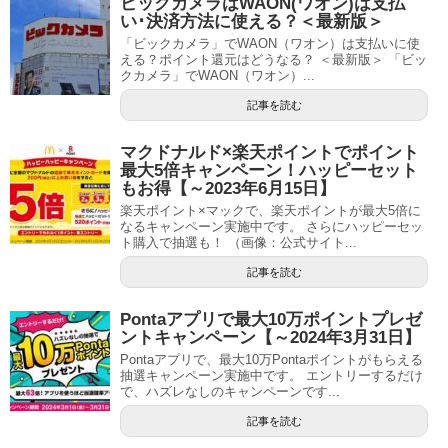
ビックカメラはWAON(ワオン)は支払
い･決済方法に使える？＜最新版＞
「ビックカメラ」でWAON（ワオン）は支払いに使
える？ポイント還元はどうなる？ ＜最新版＞ 「ビッ
クカメラ」でWAON（ワオン）...
記事を読む
マクドナルド×楽天ポイントでポイント
最大5倍キャンペーン！ハッピーセット
もお得【～2023年6月15日】
楽天ポイント×マックで、楽天ポイントが最大5倍に
なるキャンペーン実施中です。 さらにハッピーセッ
ト購入で抽選も！ （画像：公式サイト...
記事を読む
Pontaアプリで最大10万ポイントプレゼ
ントキャンペーン【～2024年3月31日】
Pontaアプリで、最大10万Pontaポイントがもらえる
抽選キャンペーン実施中です。 エントリーするだけ
で、ハズレなしのキャンペーンです...
記事を読む