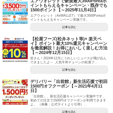
エアウォレットで新規最大3500Pontaポ
イントもらえるキャンペーン・既存でも
1500ポイント【～2025年11月4日】
エアウォレット（AirWALLET）で最大3500Pontaポ
イントもらえるキャンペーン実施です。 ...
記事を読む
【松屋フーズ(松弁ネット等)× 楽天ペ
イ】ポイント最大10%還元キャンペーン
を徹底解説！お得においしく楽しむ方法
【～2024年12月15日】
皆さん！2024年12月にうれしいニュースが飛び込ん
できましたよ～ 人気牛丼チェーンの松屋フ...
記事を読む
デリバリー「出前館」新生活応援で初回
1500円オフクーポン【～2021年4月11
日】
「出前館」、新生活応援キャンペーン実施中です。
初めての注文で1500円オフクーポンが利用できます
よ。 （画像：公式サイトより引用）...
記事を読む