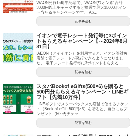
WAON発行15周年記念で、WAON(ワオン)に合計
3000円以上チャージすると抽選で最大15000ポイン
ト当たるキャンペーンです。 Ap...
記事を読む
イオンで電子レシート発行毎に3ポイン
トもらえるキャンペーン【～2024年8月
31日】
iAEON（アイイオン）を利用すると、イオン等対象
店舗で電子レシートが発行できるようになりまし
た。 電子レシート発行毎に3ポイントもらえる...
記事を読む
スタバBookof eGifts(500×6)を贈ると
500円分もらえるキャンペーン・LINEギ
フト【先着10万件】
LINEギフトでスターバックスの店舗で使えるチケッ
ト（Book of eGift 500円×6）を贈ると、自分にもプ
レゼント（500円チケッ...
記事を読む