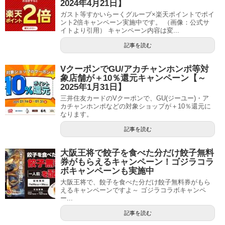
2024年4月21日】
ガスト等すかいらーくグループ×楽天ポイントでポイ
ント2倍キャンペーン実施中です。 （画像：公式サ
イトより引用） キャンペーン内容は変...
記事を読む
VクーポンでGU/アカチャンホンポ等対
象店舗が＋10％還元キャンペーン【～
2025年1月31日】
三井住友カードのVクーポンで、GU(ジーユー)・ア
カチャンホンポなどの対象ショップが＋10％還元に
なります。
記事を読む
大阪王将で餃子を食べた分だけ餃子無料
券がもらえるキャンペーン！ゴジラコラ
ボキャンペーンも実施中
大阪王将で、餃子を食べた分だけ餃子無料券がもら
えるキャンペーンですよ～ ゴジラコラボキャンペ
ー...
記事を読む