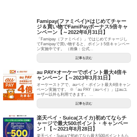
Famipay(ファミペイ)×はじめてチャー
ジ＆買い物でFamiPayボーナス5倍キャ
ンペーン【～2022年8月31日】
「Famipay（ファミペイ）」ではじめてチャージし
てFamipayで買い物すると、ポイント5倍キャンペー
ン実施中です。 （画像：公式...
記事を読む
au PAY×オーケーでポイント最大4倍キ
ャンペーン【～2023年3月31日】
オーケーストアで、auペイ・ポイント最大4倍キャン
ペーン実施です。 ※「au PAY（auペイ）」はauユ
ーザー以外も利用できます。 ...
記事を読む
楽天ペイ・Suica(スイカ)初めてならチ
ャージで最大500ポイント・キャンペー
ン！【～2021年8月28日】
楽天ペイ・Suicaで初めてなら最大500ポイントもら