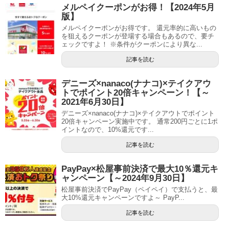
メルペイクーポンがお得！【2024年5月
版】
メルペイクーポンがお得です。 還元率的に高いもの
を狙えるクーポンが登場する場合もあるので、要チ
ェックですよ！ ※条件がクーポンにより異な...
記事を読む
デニーズ×nanaco(ナナコ)×テイクアウ
トでポイント20倍キャンペーン！【～
2021年6月30日】
デニーズ×nanaco(ナナコ)×テイクアウトでポイント
20倍キャンペーン実施中です。 通常200円ごとに1ポ
イントなので、10%還元です...
記事を読む
PayPay×松屋事前決済で最大10％還元キ
ャンペーン【～2024年9月30日】
松屋事前決済でPayPay（ペイペイ）で支払うと、最
大10%還元キャンペーンですよ～ PayP...
記事を読む